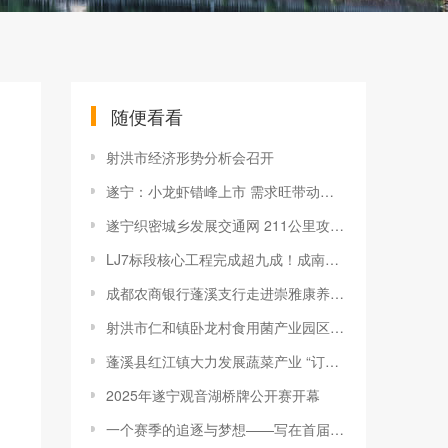
随便看看
射洪市经济形势分析会召开
遂宁：小龙虾错峰上市 需求旺带动农民增收
遂宁织密城乡发展交通网 211公里攻坚路激活全域共富新动能
LJ7标段核心工程完成超九成！成南高速扩容工程冲刺年底全线通车
成都农商银行蓬溪支行走进崇雅康养中心开展金融知识宣传活动
射洪市仁和镇卧龙村食用菌产业园区一期项目落地建设跑出加速度
蓬溪县红江镇大力发展蔬菜产业 “订单茼蒿”收益好 一年产值两千万
2025年遂宁观音湖桥牌公开赛开幕
一个赛季的追逐与梦想——写在首届“川超”遂宁舍得干队赛季收官之际