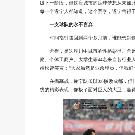
级下一阶段，但这座城市的足球梦想从未如
每一个遂宁人都知道，这个赛季，遂宁舍得
一支球队的永不言弃
时间指针拨回到两个多月前，谁能想到
舍得，是这座川中城市的性格彰显。舍
察、个体工商户、大学生等44名来自各行业
靖松曾笑言：“大家虽然是业余球员，但我们一
在揭幕战，遂宁队虽以0:6惨败成都，
线的精彩表现，像极了面对巨人的大卫，赢