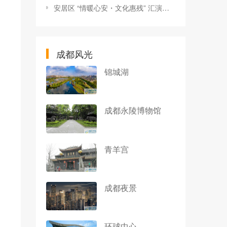
安居区 “情暖心安・文化惠残” 汇演进社区
成都风光
锦城湖
成都永陵博物馆
青羊宫
成都夜景
环球中心