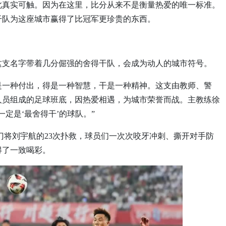
此真实可触。因为在这里，比分从来不是衡量热爱的唯一标准。
干队为这座城市赢得了比冠军更珍贵的东西。
这支名字带着几分倔强的舍得干队，会成为动人的城市符号。
是一种付出，得是一种智慧，干是一种精神。这支由教师、警
人员组成的足球班底，因热爱相遇，为城市荣誉而战。主教练徐
定是‘最舍得干’的球队。”
但门将刘宇航的23次扑救，球员们一次次咬牙冲刺、撕开对手防
得了一致喝彩。