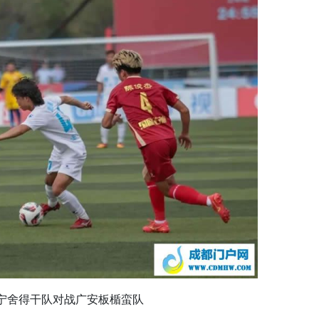
遂宁舍得干队对战广安板楯蛮队