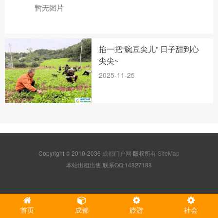
掐一把“豌豆尖儿” 日子甜到心
尖尖~
2025-11-25
Copyright © 2010-2036
成都门户网
版权所有
SiteMap
本站出租出售,联系QQ:14827188
首页
成都
旅游
社会