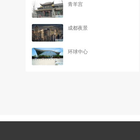
青羊宫
成都夜景
环球中心