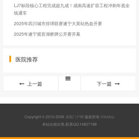
LJ7标段核心工程完成超九成！成南高速扩容工程冲刺年底全
线通车
2025年四川城市排球联赛遂宁大英站热血开赛
2025年遂宁观音湖桥牌公开赛开幕
医院推荐
上一篇
下一篇
Copyright © 2010-2036
成都门户网
版权所有
SiteMap
本站出租出售,联系QQ:14827188