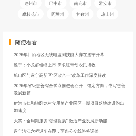
达州市
巴中市
南充市
雅安市
攀枝花市
阿坝州
甘孜州
凉山州
随便看看
2025年川渝地区无线电监测技能大赛在遂宁开幕
遂宁：小龙虾错峰上市 需求旺带动农民增收
船山区与遂宁高新区“区政合一”改革工作深度解读
2025年省级慈善综合试点推进会召开：锚定方向，书写慈善
发展新篇
射洪市仁和镇卧龙村食用菌产业园区一期项目落地建设跑出
加速度
大英：全周期服务“强链提质” 激活产业发展新动能
遂宁涪江六桥通车在即，两条公交线路将调整