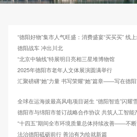
“德阳好物”集市人气旺盛：消费盛宴“买买买” 线上
德阳战车 冲出川北
“北京中轴线”特展明日亮相三星堆博物馆
2025年德阳市老年人文体展演圆满举行
汇聚磅礴“她”力量 书写荣耀“她”篇章——写在德
全球在运海拔最高风电项目诞生 “德阳智造”闪耀
德阳市与绵阳市签订战略合作协议 共筑人工智能
“十四五”期间全市环境质量总体持续改善——不
法治德阳砥砺前行 善治有为绘就新篇