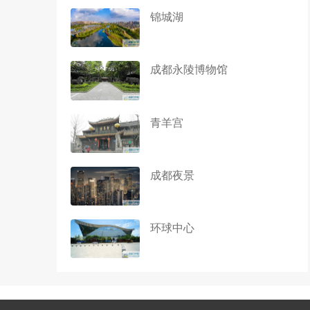
锦城湖
成都永陵博物馆
青羊宫
成都夜景
环球中心