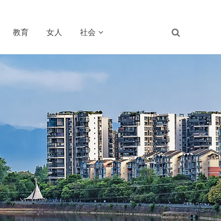
教育
女人
社会