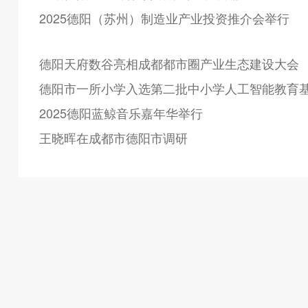
2025德阳（苏州）制造业产业投资推介会举行
德阳天府数谷亮相成都都市圈产业生态建设大会
德阳市一所小学入选第二批中小学人工智能教育
2025德阳蓝鲸音乐嘉年华举行
王晓晖在成都市德阳市调研