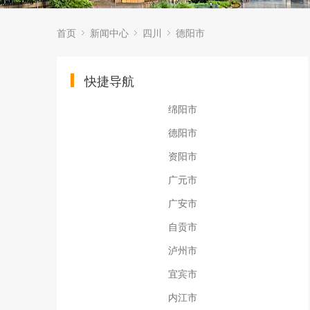
首页
新闻中心
四川
德阳市
快捷导航
绵阳市
德阳市
资阳市
广元市
广安市
自贡市
泸州市
宜宾市
内江市