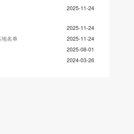
2025-11-24
2025-11-24
基地名单
2025-11-24
2025-08-01
2024-03-26