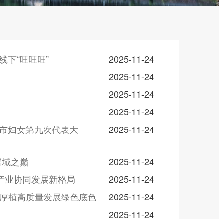
线下“旺旺旺”
2025-11-24
2025-11-24
2025-11-24
2025-11-24
阳市妇女第九次代表大
2025-11-24
雪域之巅
2025-11-24
产业协同发展新格局
2025-11-24
断厚植高质量发展绿色底色
2025-11-24
2025-11-24