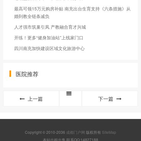
最高可领15万元购房补贴 南充出台生育支持《六条措施》从
婚到教全链条减负
人才强市筑巢引凤 产教融合育才兴城
开练！更多“健身加油站”上线家门口
四川南充加快建设区域文化旅游中心
医院推荐
上一篇
下一篇
Copyright © 2010-2036
成都门户网
版权所有
SiteMap
本站出租出售,联系QQ:14827188