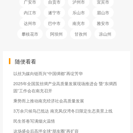
广安市
自贡市
泸州市
宜宾市
内江市
遂宁市
乐山市
眉山市
达州市
巴中市
南充市
雅安市
攀枝花市
阿坝州
甘孜州
凉山州
随便看看
以丝为媒向链而兴“中国绸都”再绽芳华
2025年全国茧丝绸产业高质量发展现场推进会 暨“东绸西
固”工作会在南充召开
乘势而上推动南充经济社会高质量发展
3万余只候鸟已抵达 南充凤仪湾冬日限定生态美景上线
民生答卷写满烟火温情
这场盛会后高坪全球“朋友圈”再扩容