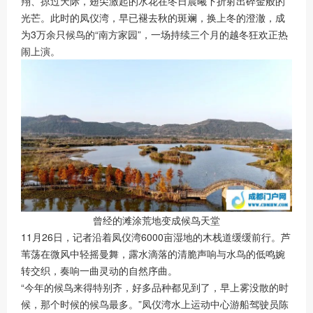
翔、掠过天际，翅尖激起的水花在冬日晨曦下折射出碎金般的
光芒。此时的凤仪湾，早已褪去秋的斑斓，换上冬的澄澈，成
为3万余只候鸟的“南方家园”，一场持续三个月的越冬狂欢正热
闹上演。
曾经的滩涂荒地变成候鸟天堂
11月26日，记者沿着凤仪湾6000亩湿地的木栈道缓缓前行。芦
苇荡在微风中轻摇曼舞，露水滴落的清脆声响与水鸟的低鸣婉
转交织，奏响一曲灵动的自然序曲。
“今年的候鸟来得特别齐，好多品种都见到了，早上雾没散的时
候，那个时候的候鸟最多。”凤仪湾水上运动中心游船驾驶员陈