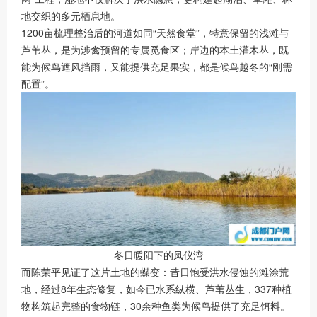
地交织的多元栖息地。
1200亩梳理整治后的河道如同“天然食堂”，特意保留的浅滩与
芦苇丛，是为涉禽预留的专属觅食区；岸边的本土灌木丛，既
能为候鸟遮风挡雨，又能提供充足果实，都是候鸟越冬的“刚需
配置”。
冬日暖阳下的凤仪湾
而陈荣平见证了这片土地的蝶变：昔日饱受洪水侵蚀的滩涂荒
地，经过8年生态修复，如今已水系纵横、芦苇丛生，337种植
物构筑起完整的食物链，30余种鱼类为候鸟提供了充足饵料。