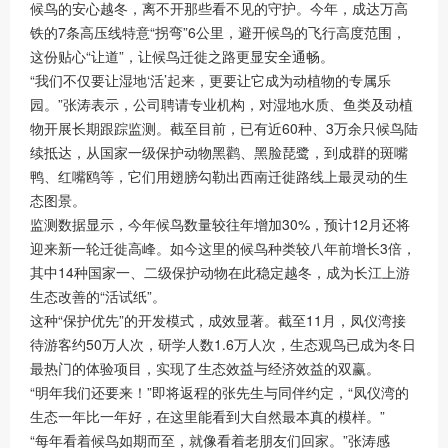
候鸟的安心越冬，离不开那些看不见的守护。今年，成达万高
铁的7条高压线特意“拐弯”6公里，避开候鸟的飞行高度范围，
这份贴心“让道”，让候鸟迁徙之路更显安全通畅。
“我们不仅要让湿地‘活’起来，更要让它成为动植物的专属乐
园。”张涛表示，公司聘请专业机构，对湿地水质、鱼类及动植
物开展长期跟踪监测。截至目前，已有近60种、3万余只候鸟陆
续抵达，从国家一级保护动物黑鹳、黑脸琵鹭，到成群的斑嘴
鸭、红嘴鸥等，它们用翅膀勾勒出西南迁徙路线上最灵动的生
态图景。
监测数据显示，今年候鸟数量较往年增加30%，预计12月还将
迎来新一轮迁徙高峰。如今这里的候鸟种类较八年前增长3倍，
其中14种国家一、二级保护动物在此稳定越冬，成为长江上游
生态改善的“活试纸”。
这种“保护优先”的开发模式，成效显著。截至11月，凤仪湾接
待游客约50万人次，研学人数1.6万人次，生态观鸟已成为冬日
最热门的体验项目，实现了生态效益与经济效益的双赢。
“明年我们还要来！”即将返程的张先生与同伴约定，“凤仪湾的
生态一年比一年好，在这里能看到大自然最本真的模样。”
“每年看着候鸟如期而至，就像看着老朋友们回家。”张涛感