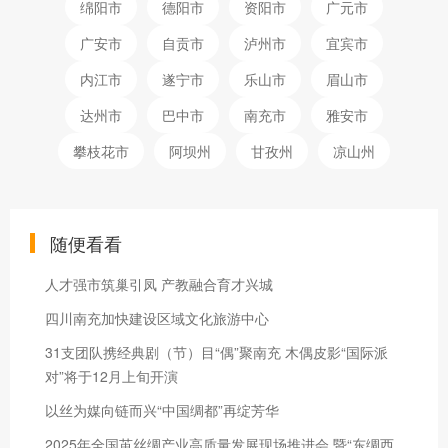
绵阳市
德阳市
资阳市
广元市
广安市
自贡市
泸州市
宜宾市
内江市
遂宁市
乐山市
眉山市
达州市
巴中市
南充市
雅安市
攀枝花市
阿坝州
甘孜州
凉山州
随便看看
人才强市筑巢引凤 产教融合育才兴城
四川南充加快建设区域文化旅游中心
31支团队携经典剧（节）目“偶”聚南充 木偶皮影“国际派
对”将于12月上旬开演
以丝为媒向链而兴“中国绸都”再绽芳华
2025年全国茧丝绸产业高质量发展现场推进会 暨“东绸西