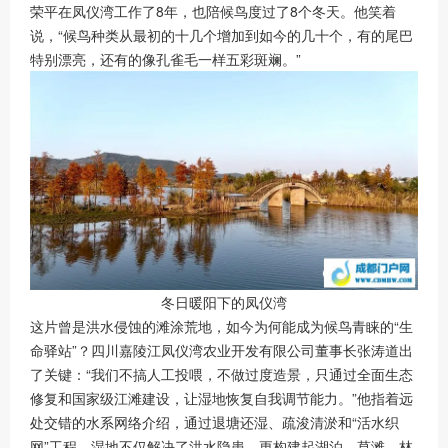
荣平在凤仪湾工作了8年，也陪候鸟度过了8个冬天。他笑着
说，“候鸟种类从最初的十几个增加到如今的几十个，有的尾巴
特别漂亮，还有的像孔雀毛一样五彩斑斓。”
冬日暖阳下的凤仪湾
这片曾是洪水侵蚀的滩涂荒地，如今为何能成为候鸟青睐的“生
命驿站”？四川嘉陵江凤仪湾农业开发有限公司董事长张涛道出
了关键：“我们不搞人工投喂，不做过度造景，只通过全面生态
修复和国家级江滩建设，让湿地恢复自我调节能力。”他指着远
处交错的水系网络介绍，通过退塘还湿、疏浚清淤和“活水织
网”工程，湿地不仅解决了洪水隐患，更构建起湖泊、草滩、林