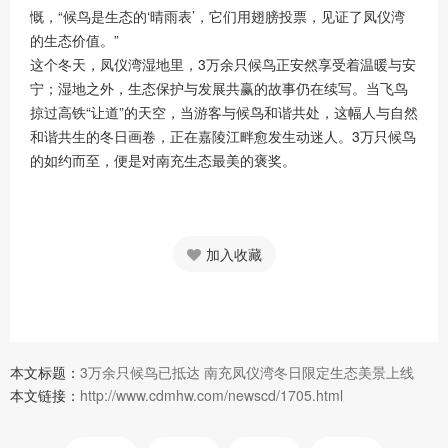
慨，“候鸟是生态的‘晴雨表’，它们用翅膀投票，见证了凤仪湾
的生态价值。”
这个冬天，凤仪湾湿地里，3万余只候鸟正安然享受着温暖与安
宁；湿地之外，生态保护与发展共赢的故事仍在续写。当飞鸟
掠过高铁“让道”的天空，当游客与候鸟和谐共处，这幅人与自然
和谐共生的冬日画卷，正在嘉陵江畔愈发生动迷人。3万只候鸟
的如约而至，便是对南充生态最美的褒奖。
加入收藏
本文标题：
3万余只候鸟已抵达 南充凤仪湾冬日限定生态美景上线
本文链接：
http://www.cdmhw.com/newscd/1705.html