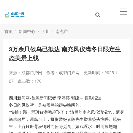
首页
新闻中心
四川
南充市
3万余只候鸟已抵达 南充凤仪湾冬日限定生
态美景上线
来源：
成都门户网
作者：
成都门户网
更新时间：2025-11-
27
点击数：
176
四川新闻网-首屏新闻记者 李婷婷 郭建坤 摄影报道
冬日的凤仪湾，是被候鸟的翅尖唤醒的。
“快拍！那一群斑背潜鸭起飞了！”清晨的南充凤仪湾湿地，薄雾
尚未散尽，观鸟台上，摄影爱好者陈先生举着镜头惊呼。镜头
里，上百只斑背潜鸭时而俯身觅食、嬉戏逐水，时而振翅翱