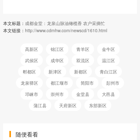
本文标题：
成都金堂：龙泉山脉油橄榄香 农户采摘忙
本文链接：
http://www.cdmhw.com/newscd/1610.html
高新区
锦江区
青羊区
金牛区
武侯区
成华区
双流区
温江区
郫都区
新津区
新都区
青白江区
龙泉驿区
都江堰市
简阳市
彭州市
邛崃市
崇州市
金堂县
大邑县
蒲江县
天府新区
东部新区
随便看看