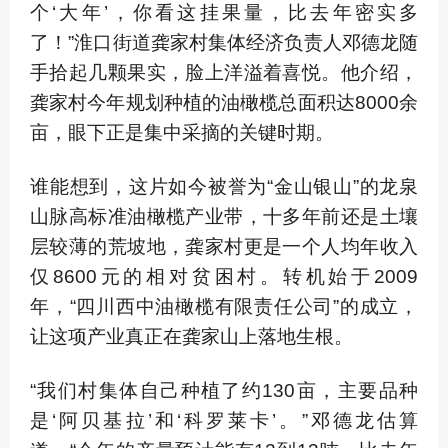
个‘大年’，你看这挂果量，比去年密实多
了！”淮口街道龚家村集体经济负责人邓德龙随
手拾起几颗果实，脸上洋溢着喜悦。他介绍，
龚家村今年规划种植的油橄榄总面积达8000余
亩，眼下正是集中采摘的关键时期。
谁能想到，这片如今被誉为“金山银山”的龙泉
山脉高标准油橄榄产业带，十多年前还是土壤
层较薄的荒坡地，龚家村更是一个人均年收入
仅8600元的相对贫困村。转机始于2009
年，“四川西中油橄榄有限责任公司”的成立，
让这项产业真正在龚家山上落地生根。
“我们村集体自己种植了约130亩，主要品种
是‘阿贝基拉’和‘科罗莱卡’。”邓德龙估算