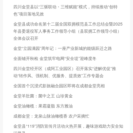
四川金堂县以“三驱联动・三维赋能”模式，持续推动“创特
色”项目落地见效
金堂县成功命名第十二届全国双拥模范县工作总结会暨2025
年县委退役军人事务工作领导小组（县双拥工作领导小组）
全体会议召开
金堂“立园满园”周年记：一座产业新城的能级跃迁之路
全面铺开秋检 金堂筑牢电网“安全堤”迎峰度冬
四川金堂经开区（成阿工业园区）召开落实“进解优促”推
动“转作风、强机制、优服务、提质效”工作专题会
全国首个沉浸式影旅融合园区即将在成都金堂亮相
金堂羊肚菌：菌中之王 山珍黄金
金堂油橄榄：果霜凝脂 东方雅油
成都金堂：龙泉山脉油橄榄香 农户采摘忙
金堂县“119”消防宣传月活动火热开展，趣味游戏助力安全知