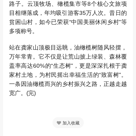
路子。云顶牧场、橄榄集市等8个核心文旅项
目相继落成，年均吸引游客35万人次。昔日的
贫困山村，如今已荣获“中国美丽休闲乡村”等
多项称号。
站在龚家山顶极目远眺，油橄榄树随风轻摆，
万年常青。它不仅是让荒山披上绿装、森林覆
盖率高达60%的“生态树”，更是深深扎根于龚
家村土地，为村民摇出幸福生活的“致富树”。
一条因油橄榄而兴的乡村振兴之路，正越走越
宽广。(完)
加入收藏