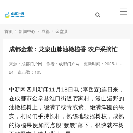
首页
新闻中心
成都
金堂县
成都金堂：龙泉山脉油橄榄香 农户采摘忙
来源：
成都门户网
作者：
成都门户网
更新时间：2025-11-
24
点击数：
183
中新网四川新闻11月18日电 (李岳霖)连日来，
在成都市金堂县淮口街道龚家村，漫山遍野的
油橄榄树上，缀满了或青或紫、饱满浑圆的果
实，村民们手持长杆，熟练地轻摇树枝，成熟
的橄榄果便如雨点般“簌簌”落下，很快就在树