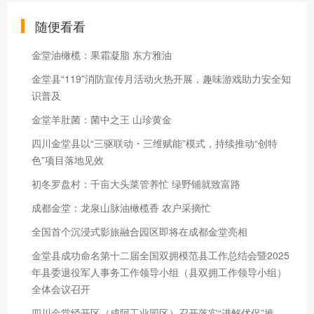
随便看看
金堂油橄榄：果霜凝脂 东方雅油
金堂县“119”消防宣传月活动火热开展，趣味游戏助力安全知
识普及
金堂羊肚菌：菌中之王 山珍黄金
四川金堂县以“三驱联动・三维赋能”模式，持续推动“创特
色”项目落地见效
初冬罗盘村：千亩大头菜管养忙 绿野铺就致富路
成都金堂：龙泉山脉油橄榄香 农户采摘忙
全国首个沉浸式影旅融合园区即将在成都金堂亮相
金堂县成功命名第十二届全国双拥模范县工作总结会暨2025
年县委退役军人事务工作领导小组（县双拥工作领导小组）
全体会议召开
四川金堂经开区（成阿工业园区）召开落实“进解优促”推