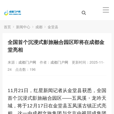
首页
新闻中心
成都
金堂县
全国首个沉浸式影旅融合园区即将在成都金
堂亮相
来源：
成都门户网
作者：
成都门户网
更新时间：2025-11-
24
点击数：
196
11月21日，红星新闻记者从金堂县获悉，全国
首个沉浸式影旅融合园区——五凤溪・龙吟天
城，将于12月17日在金堂县五凤溪古镇正式亮
相。这一由成都文旅集团与北京中视同成集团