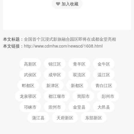
加入收藏
本文标题：
全国首个沉浸式影旅融合园区即将在成都金堂亮相
本文链接：
http://www.cdmhw.com/newscd/1608.html
高新区
锦江区
青羊区
金牛区
武侯区
成华区
双流区
温江区
郫都区
新津区
新都区
青白江区
龙泉驿区
都江堰市
简阳市
彭州市
邛崃市
崇州市
金堂县
大邑县
蒲江县
天府新区
东部新区