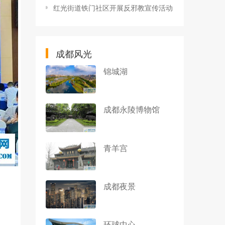
红光街道铁门社区开展反邪教宣传活动
成都风光
锦城湖
成都永陵博物馆
青羊宫
成都夜景
环球中心