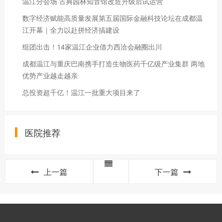
温江分会场 古典园林知音馆改造升级后试运营
数字经济赋能高质量发展第五届国际金融科技论坛在成都温
江开幕｜全力以赴拼经济搞建设
组团出击！14家温江企业借力西洽会融圈出川
成都温江与重庆巴南携手打造生物医药千亿级产业集群 两地
优势产业越走越亲
总投资超千亿！温江一批重大项目来了
医院推荐
上一篇
下一篇