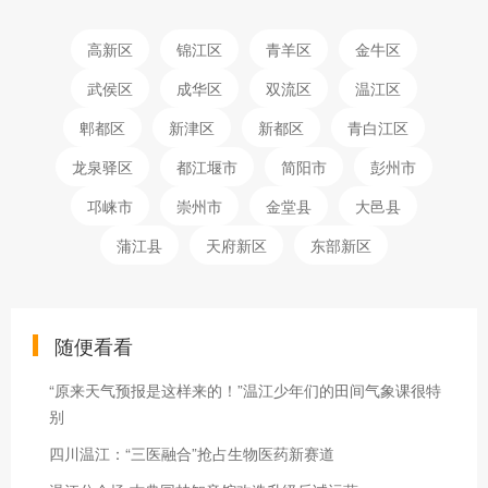
高新区
锦江区
青羊区
金牛区
武侯区
成华区
双流区
温江区
郫都区
新津区
新都区
青白江区
龙泉驿区
都江堰市
简阳市
彭州市
邛崃市
崇州市
金堂县
大邑县
蒲江县
天府新区
东部新区
随便看看
“原来天气预报是这样来的！”温江少年们的田间气象课很特
别
四川温江：“三医融合”抢占生物医药新赛道