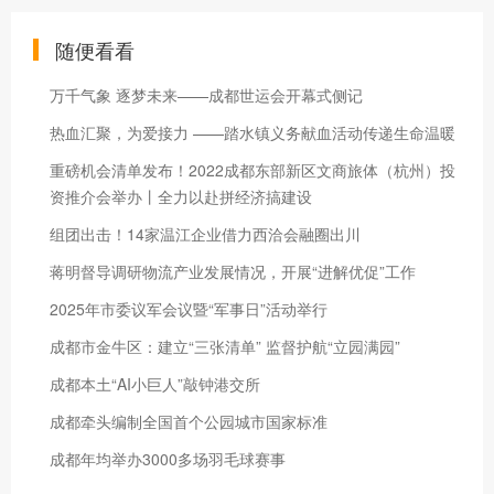
随便看看
万千气象 逐梦未来——成都世运会开幕式侧记
热血汇聚，为爱接力 ——踏水镇义务献血活动传递生命温暖
重磅机会清单发布！2022成都东部新区文商旅体（杭州）投
资推介会举办丨全力以赴拼经济搞建设
组团出击！14家温江企业借力西洽会融圈出川
蒋明督导调研物流产业发展情况，开展“进解优促”工作
2025年市委议军会议暨“军事日”活动举行
成都市金牛区：建立“三张清单” 监督护航“立园满园”
成都本土“AI小巨人”敲钟港交所
成都牵头编制全国首个公园城市国家标准
成都年均举办3000多场羽毛球赛事