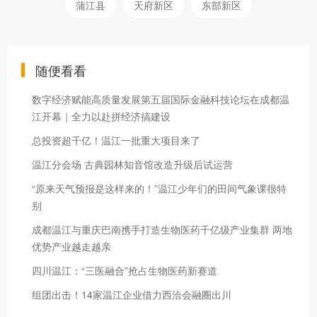
蒲江县
天府新区
东部新区
随便看看
数字经济赋能高质量发展第五届国际金融科技论坛在成都温
江开幕｜全力以赴拼经济搞建设
总投资超千亿！温江一批重大项目来了
温江分会场 古典园林知音馆改造升级后试运营
“原来天气预报是这样来的！”温江少年们的田间气象课很特
别
成都温江与重庆巴南携手打造生物医药千亿级产业集群 两地
优势产业越走越亲
四川温江：“三医融合”抢占生物医药新赛道
组团出击！14家温江企业借力西洽会融圈出川