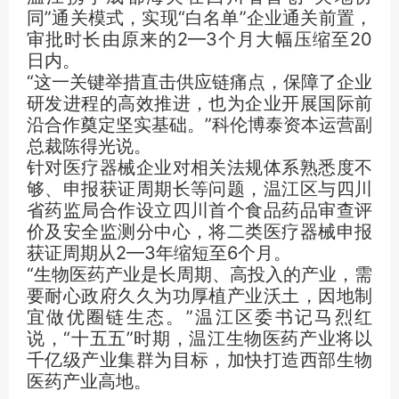
同”通关模式，实现“白名单”企业通关前置，
审批时长由原来的2—3个月大幅压缩至20
日内。
“这一关键举措直击供应链痛点，保障了企业
研发进程的高效推进，也为企业开展国际前
沿合作奠定坚实基础。”科伦博泰资本运营副
总裁陈得光说。
针对医疗器械企业对相关法规体系熟悉度不
够、申报获证周期长等问题，温江区与四川
省药监局合作设立四川首个食品药品审查评
价及安全监测分中心，将二类医疗器械申报
获证周期从2—3年缩短至6个月。
“生物医药产业是长周期、高投入的产业，需
要耐心政府久久为功厚植产业沃土，因地制
宜做优圈链生态。”温江区委书记马烈红
说，“十五五”时期，温江生物医药产业将以
千亿级产业集群为目标，加快打造西部生物
医药产业高地。