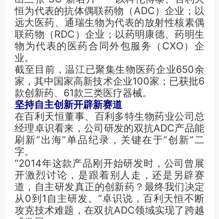
恒为代表的抗体偶联药物（ADC）企业；以
远大医药、通瑞生物为代表的放射性核素偶
联药物（RDC）企业；以药明康德、药明生
物为代表的医药合同外包服务（CXO）企
业。
截至目前，温江已聚集生物医药企业650余
家，其中国家高新技术企业100家；已获批6
款创新药、61款三类医疗器械。
坚持自主创新开辟新赛道
在百利天恒董事、百利多特生物药业公司总
经理卓识看来，公司研发的双抗ADC产品能
刷新“出海”单品纪录，关键在于“创新”二
字。
“2014年这款产品刚开始研发时，公司曾展
开激烈讨论，是跟着别人走，还是另辟赛
道，自主研发真正的创新药？最终我们决定
从0到1自主研发。”卓识说，百利天恒不断
攻克技术难题，在双抗ADC领域实现了跨越