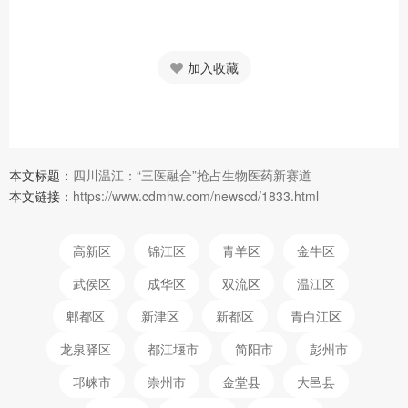
加入收藏
本文标题：
四川温江：“三医融合”抢占生物医药新赛道
本文链接：
https://www.cdmhw.com/newscd/1833.html
高新区
锦江区
青羊区
金牛区
武侯区
成华区
双流区
温江区
郫都区
新津区
新都区
青白江区
龙泉驿区
都江堰市
简阳市
彭州市
邛崃市
崇州市
金堂县
大邑县