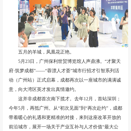
五月的羊城，凤凰花正艳。
5月23日，广州保利世贸博览馆人声鼎沸。“才聚天
府·筑梦成都”——“蓉漂人才荟”城市行招才引智系列活
动（广州站）正式启幕，成都再次以一座城市的满满诚
意，向大湾区英才发出真情邀约。
这并非成都首次南下揽才。去年12月，首站深圳；
今年5月，再抵广州。从“初次见面”到“再次赴约”，成都
带着暖心的礼遇和更精准的对接，来到这座改革开放的
前沿城市，展开一场关于产业互补与人才价值“最大公