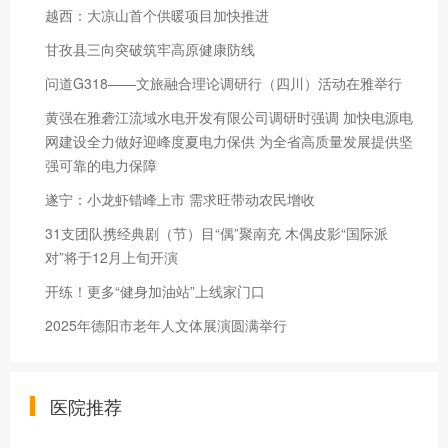
越西：大凉山首个供暖项目加快推进
甘孜县三向突破筑牢高原健康防线
问道G318——文旅融合理论调研行（四川）活动在雅举行
黄强在雅砻江流域水电开发有限公司调研时强调 加快电源电
网建设全力做好迎峰度夏电力保供 为全省高质量发展提供坚
强可靠的电力保障
遂宁：小龙虾错峰上市 需求旺带动农民增收
31支团队携经典剧（节）目“偶”聚南充 木偶皮影“国际派
对”将于12月上旬开演
开练！更多“健身加油站”上线家门口
2025年德阳市老年人文体展演圆满举行
医院推荐