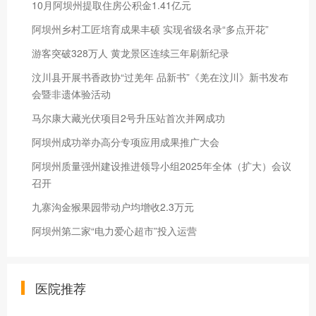
10月阿坝州提取住房公积金1.41亿元
阿坝州乡村工匠培育成果丰硕 实现省级名录“多点开花”
游客突破328万人 黄龙景区连续三年刷新纪录
汶川县开展书香政协“过羌年 品新书”《羌在汶川》新书发布
会暨非遗体验活动
马尔康大藏光伏项目2号升压站首次并网成功
阿坝州成功举办高分专项应用成果推广大会
阿坝州质量强州建设推进领导小组2025年全体（扩大）会议
召开
九寨沟金猴果园带动户均增收2.3万元
阿坝州第二家“电力爱心超市”投入运营
医院推荐