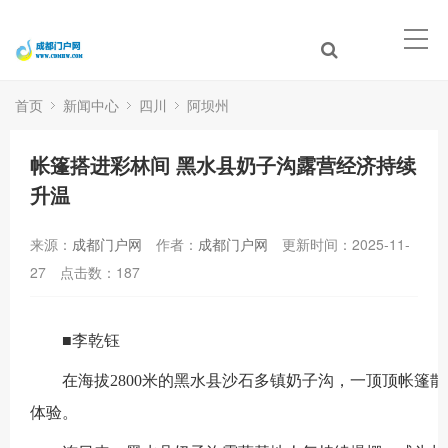
首页
新闻中心
四川
阿坝州
帐篷搭进彩林间 黑水县奶子沟露营经济持续
升温
来源：
成都门户网
作者：
成都门户网
更新时间：2025-11-
27
点击数：
187
■李乾钰
在海拔
2800
米的黑水县沙石多镇奶子沟，一顶顶帐篷散
体验。