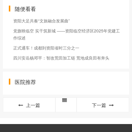
随便看看
资阳大足共奏“文旅融合发展曲”
党旗映临空 实干筑新城 ——资阳临空经济区2025年党建工
作综述
正式通车！成都到资阳省时三分之一
四川安岳杨邓平：智改荒田加工链 荒地成良田有奔头
医院推荐
上一篇
下一篇