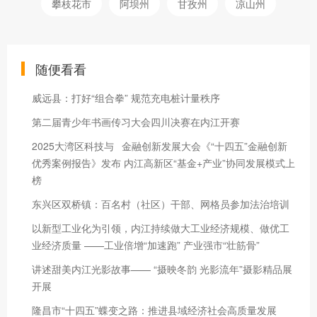
攀枝花市
阿坝州
甘孜州
凉山州
随便看看
威远县：打好“组合拳” 规范充电桩计量秩序
第二届青少年书画传习大会四川决赛在内江开赛
2025大湾区科技与 金融创新发展大会《“十四五”金融创新
优秀案例报告》发布 内江高新区“基金+产业”协同发展模式上
榜
东兴区双桥镇：百名村（社区）干部、网格员参加法治培训
以新型工业化为引领，内江持续做大工业经济规模、做优工
业经济质量 ——工业倍增“加速跑” 产业强市“壮筋骨”
讲述甜美内江光影故事—— “摄映冬韵 光影流年”摄影精品展
开展
隆昌市“十四五”蝶变之路：推进县域经济社会高质量发展