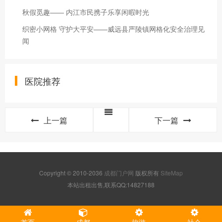
秋假觅趣—— 内江市民携子乐享闲暇时光
织密小网格 守护大平安——威远县严陵镇网格化安全治理见
闻
医院推荐
上一篇
下一篇
Copyright © 2010-2036
成都门户网
版权所有
SiteMap
本站出租出售,联系QQ:14827188