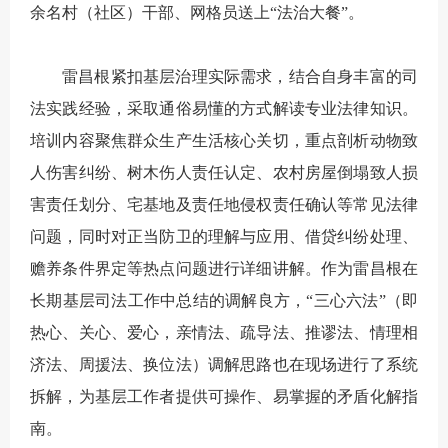
余名村（社区）干部、网格员送上“法治大餐”。
雷昌根紧扣基层治理实际需求，结合自身丰富的司
法实践经验，采取通俗易懂的方式解读专业法律知识。
培训内容聚焦群众生产生活核心关切，重点剖析动物致
人伤害纠纷、树木伤人责任认定、农村房屋倒塌致人损
害责任划分、宅基地及责任地侵权责任确认等常见法律
问题，同时对正当防卫的理解与应用、借贷纠纷处理、
赡养条件界定等热点问题进行详细讲解。作为雷昌根在
长期基层司法工作中总结的调解良方，“三心六法”（即
热心、关心、爱心，亲情法、疏导法、推谬法、情理相
济法、周援法、换位法）调解思路也在现场进行了系统
拆解，为基层工作者提供可操作、易掌握的矛盾化解指
南。