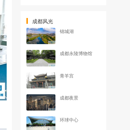
成都风光
锦城湖
成都永陵博物馆
青羊宫
成都夜景
环球中心