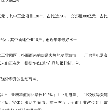
比达86.2%
2亿元，其中工业项目130个、占比达79%，投资额388亿元、占比
第6位，其中新建企业16户，创近年来最好水平
大工业园区，扑面而来的却是火热的发展激情——厂房里机器轰
人们正在为一批批“内江造”产品加紧赶制订单。
济强势攀升的生动写照。
以上工业增加值同比增长10.7%；工业用电量、工业税收等关键
14.6%，实体经济活力充沛。前三季度，全市工业占GD
P
比重