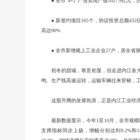
● 全市“4+2”产业实现产值1027.9亿元，占
● 新签约项目165个，协议投资总额43
高达90%
● 全市新增规上工业企业27户，居全省
初冬的甜城，寒意初显，但走进内江各
鸣、生产线高速运转，运输车辆往来穿梭，工
这股升腾的发展热浪，正是内江工业经
最新数据显示，今年1至10月，全市规模
支撑指标同步上扬，增幅分别达到9.2%和