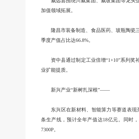
威远县围绕川威集团、威玻集团等龙头
加值领域拓展。
隆昌市装备制造、食品医药、玻瓶陶瓷
季度产值占比达66.8%。
资中县通过制定工业倍增“1+10”系
业扩能提质。
新兴产业“新树扎深根”——
东兴区在新材料、智能算力等赛道表现亮眼
条生产线，预计全年产值达18亿元。同时，
7300
P
。