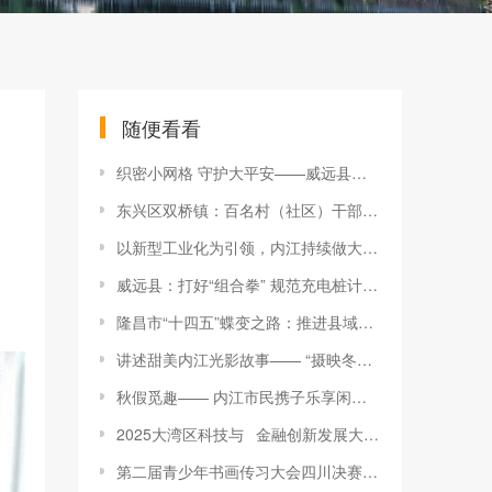
随便看看
织密小网格 守护大平安——威远县严陵镇网格化安全治理见闻
东兴区双桥镇：百名村（社区）干部、网格员参加法治培训
以新型工业化为引领，内江持续做大工业经济规模、做优工业经济质量 ——工业倍增“加速跑” 产业强市“壮筋骨”
威远县：打好“组合拳” 规范充电桩计量秩序
隆昌市“十四五”蝶变之路：推进县域经济社会高质量发展
讲述甜美内江光影故事—— “摄映冬韵 光影流年”摄影精品展开展
秋假觅趣—— 内江市民携子乐享闲暇时光
2025大湾区科技与 金融创新发展大会《“十四五”金融创新优秀案例报告》发布 内江高新区“基金+产业”协同发展模式上榜
第二届青少年书画传习大会四川决赛在内江开赛