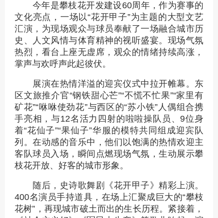
今年是攀枝花开发建设60周年，作为赛事的
文化亮点，一场以“花开甲子”为主题的大型文艺
汇演，为现场观众与球员奉献了一场融合城市历
史、人文风情与体育精神的视听盛宴。现场气氛
热烈，看台上座无虚席，观众的情绪持续高涨，
掌声与欢呼声此起彼伏。
展演在热情洋溢的迎宾仪式中拉开帷幕。东
区文旅推介官“钢铁甜心芒”“不慌不忙果”“家里有
矿花”“咻咻使劲花”与西区的“苏小铁”人偶组合携
手亮相，与12名活力四射的啦啦操队员、9位身
着“花仙子”“果仙子”华服的模特共同组成迎宾队
列。在动感的音乐中，他们以饱满的热情欢迎主
客队球员入场，瞬间点燃现场气氛，生动展示攀
枝花开放、好客的城市形象。
随后，史诗歌舞剧《花开甲子》精彩上演。
400名演员手持道具，在场上汇聚成巨大的“攀枝
花树”，再现城市破土而出的生长历程。紧接着，