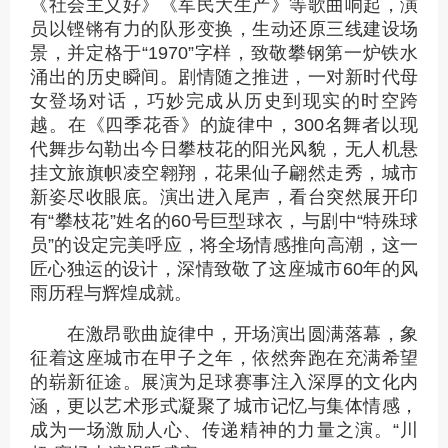
《社会主义好》《军民大生产》等歌曲响起，演
员以铿锵有力的队形变换，生动还原三线建设场
景，并定格于“1970”字样，致敬攀钢第一炉铁水
涌出的历史瞬间。剧情随之推进，一对新时代母
女登场对话，巧妙完成从历史到现实的时空跨
越。在《四季花香》的旋律中，300名舞者以现
代舞步勾勒出今日攀枝花的阳光风貌，无人机悬
挂文旅旗帜凌空翱翔，花果仙子翩然走秀，城市
新姿尽收眼底。演出进入尾声，看台突然展开印
有“攀枝花”姓名的60号巨型球衣，与剧中“特殊球
员”的设定完美呼应，将全场情感推向高潮，这一
匠心独运的设计，深情致敬了这座城市60年的风
雨历程与辉煌成就。
在激昂歌曲旋律中，开场演出圆满落幕，象
征着这座城市在甲子之年，依然奔跑在充满希望
的崭新征途。展演为足球赛事注入深厚的文化内
涵，更以艺术形式凝聚了城市记忆与集体情感，
成为一场激励人心、传递精神的力量之演。“川