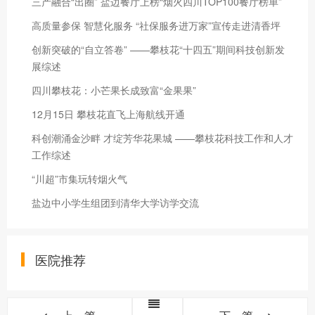
三产融合“出圈” 盐边餐厅上榜“烟火四川TOP100餐厅榜单”
高质量参保 智慧化服务 “社保服务进万家”宣传走进清香坪
创新突破的“自立答卷” ——攀枝花“十四五”期间科技创新发
展综述
四川攀枝花：小芒果长成致富“金果果”
12月15日 攀枝花直飞上海航线开通
科创潮涌金沙畔 才绽芳华花果城 ——攀枝花科技工作和人才
工作综述
“川超”市集玩转烟火气
盐边中小学生组团到清华大学访学交流
医院推荐