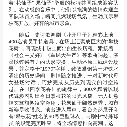
着“花仙子”“果仙子”华服的模特共同组成迎宾队
列。在动感的音乐中，他们以饱满的热情欢迎主
客队球员入场，瞬间点燃现场气氛，生动展示攀
枝花开放、好客的城市形象。
随后，史诗歌舞剧《花开甲子》精彩上演。
400名演员手持道具，在场上汇聚成巨大的“攀枝
花树”，再现城市破土而出的生长历程。紧接着，
《社会主义好》《军民大生产》等歌曲响起，演
员以铿锵有力的队形变换，生动还原三线建设场
景，并定格于“1970”字样，致敬攀钢第一炉铁水
涌出的历史瞬间。剧情随之推进，一对新时代母
女登场对话，巧妙完成从历史到现实的时空跨
越。在《四季花香》的旋律中，300名舞者以现
代舞步勾勒出今日攀枝花的阳光风貌，无人机悬
挂文旅旗帜凌空翱翔，花果仙子翩然走秀，城市
新姿尽收眼底。演出进入尾声，看台突然展开印
有“攀枝花”姓名的60号巨型球衣，与剧中“特殊球
员”的设定完美呼应，将全场情感推向高潮，这一