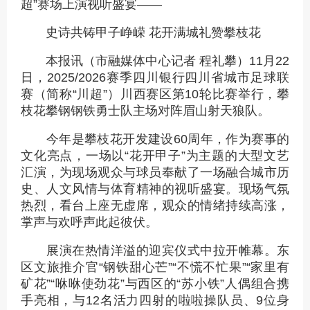
超”赛场上演视听盛宴——
史诗共铸甲子峥嵘 花开满城礼赞攀枝花
本报讯（市融媒体中心记者 程礼攀）11月22
日，2025/2026赛季四川银行四川省城市足球联
赛（简称“川超”）川西赛区第10轮比赛举行，攀
枝花攀钢钢铁勇士队主场对阵眉山射天狼队。
今年是攀枝花开发建设60周年，作为赛事的
文化亮点，一场以“花开甲子”为主题的大型文艺
汇演，为现场观众与球员奉献了一场融合城市历
史、人文风情与体育精神的视听盛宴。现场气氛
热烈，看台上座无虚席，观众的情绪持续高涨，
掌声与欢呼声此起彼伏。
展演在热情洋溢的迎宾仪式中拉开帷幕。东
区文旅推介官“钢铁甜心芒”“不慌不忙果”“家里有
矿花”“咻咻使劲花”与西区的“苏小铁”人偶组合携
手亮相，与12名活力四射的啦啦操队员、9位身