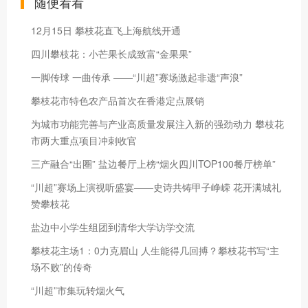
随便看看
12月15日 攀枝花直飞上海航线开通
四川攀枝花：小芒果长成致富“金果果”
一脚传球 一曲传承 ——“川超”赛场激起非遗“声浪”
攀枝花市特色农产品首次在香港定点展销
为城市功能完善与产业高质量发展注入新的强劲动力 攀枝花
市两大重点项目冲刺收官
三产融合“出圈” 盐边餐厅上榜“烟火四川TOP100餐厅榜单”
“川超”赛场上演视听盛宴——史诗共铸甲子峥嵘 花开满城礼
赞攀枝花
盐边中小学生组团到清华大学访学交流
攀枝花主场1：0力克眉山 人生能得几回搏？攀枝花书写“主
场不败”的传奇
“川超”市集玩转烟火气