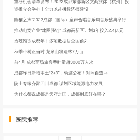
重磅机会清单发布！2022成都东部新区文商旅体（杭州）投
资推介会举办丨全力以赴拼经济搞建设
熊猫之声”2022成都（国际）童声合唱音乐周音乐盛典举行
推动电竞产业“建圈强链” 成都高新区计划3年投入2.4亿元
热辣滚烫成都年！多项数据居全国前列
秋季种树正当时 龙泉山将造林7万亩
前4月 成都两场旅客吞吐量超3000万人次
成都昨日新增本土“2+3”，轨迹公布！对照自查→
院士专家齐聚四川成都 谋划区域能源电力发展
为什么都说成都是天府之国，成都到底好在哪？
医院推荐