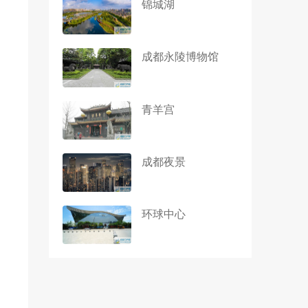
锦城湖
成都永陵博物馆
青羊宫
成都夜景
环球中心