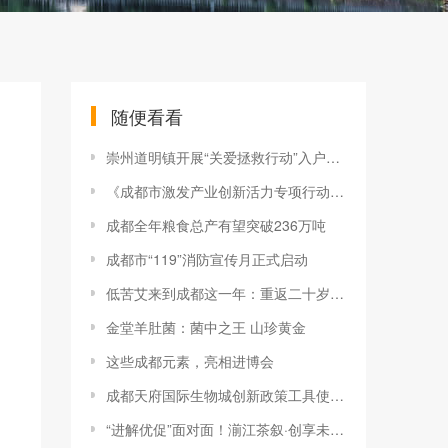
随便看看
崇州道明镇开展“关爱拯救行动”入户工作
《成都市激发产业创新活力专项行动方案》出台
成都全年粮食总产有望突破236万吨
成都市“119”消防宣传月正式启动
低苦艾来到成都这一年：重返二十岁的冲劲
金堂羊肚菌：菌中之王 山珍黄金
这些成都元素，亮相进博会
成都天府国际生物城创新政策工具使用范围扩展至成渝地区双城经济圈 一张创新券串起“同心圆”
“进解优促”面对面！湔江茶叙·创享未来青年座谈会举行