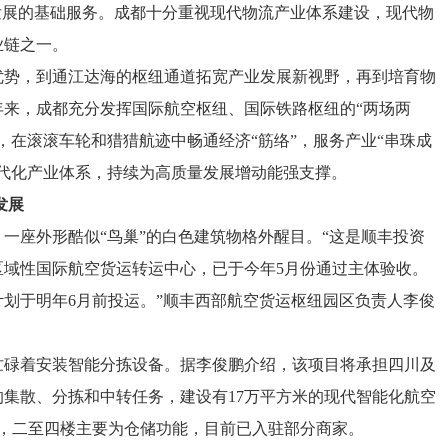
发展的基础服务。成都十分重视现代物流产业体系建设，现代物
业链之一。
优势，到通江达海的枢纽通道拓宽产业发展新视野，再到培育物
年来，成都充分发挥国际航空枢纽、国际铁路枢纽的“两场两
，在滚滚车轮和猎猎航迹中畅通经济“筋络”，服务产业“串珠成
代化产业体系，持续为高质量发展增动能强支撑。
发展
一座外形酷似“鸟巢”的白色建筑物格外醒目。“这是顺丰投资
区域性国际航空货运转运中心，已于今年5月份通过主体验收。
计划于明年6月前投运。”顺丰西部航空货运枢纽园区负责人李俊
忙碌着安装智能分拣设备。据李俊鹏介绍，该项目将承担四川及
集散、分拣和中转任务，建设有17万平方米的现代智能化航空
票，二至四楼主要为仓储功能，目前已入驻部分商家。