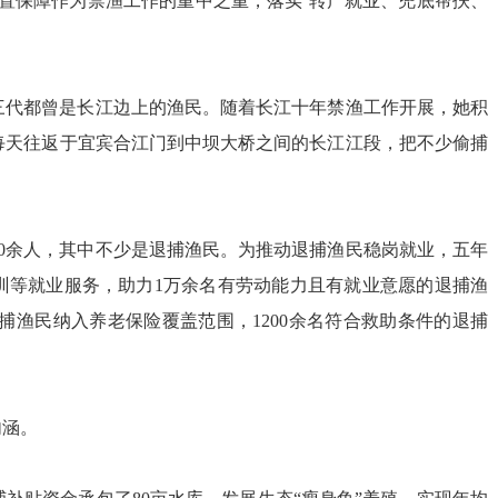
置保障作为禁渔工作的重中之重，落实‘转产就业、兜底帮扶、
三代都曾是长江边上的渔民。随着长江十年禁渔工作开展，她积
每天往返于宜宾合江门到中坝大桥之间的长江江段，把不少偷捕
00余人，其中不少是退捕渔民。为推动退捕渔民稳岗就业，五年
训等就业服务，助力1万余名有劳动能力且有就业意愿的退捕渔
退捕渔民纳入养老保险覆盖范围，1200余名符合救助条件的退捕
内涵。