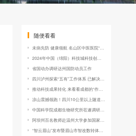
随便看看
未病先防 健康领航 名山区中医医院“治未病科”正式开诊啦
2024年中国（绵阳）科技城科技创新大会举行
省国动办调研达州国防动员工作
四川泸州探索“五有”工作体系 已解决群众诉求19万余件
推动科技成果转化 来看看成都的“作业本”
凉山震撼领跑！四川10公里以上隧道超20条
中国科学院成都生物研究所莅遂调研携手绘就绿色循环农业新蓝图
阿坝州百名教师赴温州大学参加国家通用语言能力提升培训
“智云眉山”发布暨眉山市智改数转体验中心启用