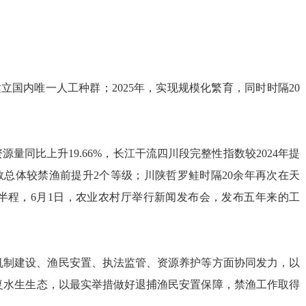
建立国内唯一人工种群；2025年，实现规模化繁育，同时时隔20
资源量同比上升19.66%，长江干流四川段完整性指数较2024年提
指数总体较禁渔前提升2个等级；川陕哲罗鲑时隔20余年再次在天
半程，6月1日，
农业农村厅
举行新闻发布会，发布五年来的工
机制建设、渔民安置、执法监管、资源养护等方面协同发力，以
复水生生态，以最实举措做好退捕渔民安置保障，禁渔工作取得