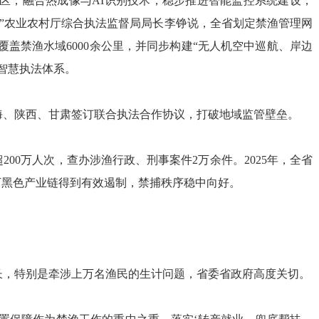
管盲区，融合热成像与AI识别技术，稳步推进智能监控系统建设，
”
农业农村厅
综合执法监督局局长李铮说，全省划定禁渔管理网
个，覆盖禁渔水域6000余公里，并同步构建“无人机空中巡航、岸边
智慧执法体系。
海、陕西、甘肃签订联合执法合作协议，打破地域监管壁垒。
00万人次，查办涉渔行政、刑事案件2万余件。2025年，全省
下黑色产业链得到有效遏制，禁捕秩序稳中向好。
长，特别是牵涉上万名渔民的生计问题，省委省政府高度关切。