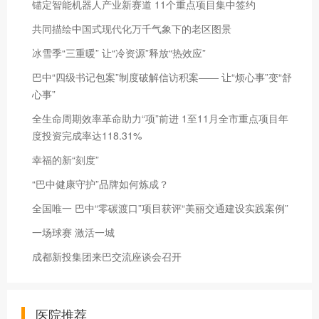
锚定智能机器人产业新赛道 11个重点项目集中签约
共同描绘中国式现代化万千气象下的老区图景
冰雪季“三重暖” 让“冷资源”释放“热效应”
巴中“四级书记包案”制度破解信访积案—— 让“烦心事”变“舒
心事”
全生命周期效率革命助力“项”前进 1至11月全市重点项目年
度投资完成率达118.31%
幸福的新“刻度”
“巴中健康守护”品牌如何炼成？
全国唯一 巴中“零碳渡口”项目获评“美丽交通建设实践案例”
一场球赛 激活一城
成都新投集团来巴交流座谈会召开
医院推荐