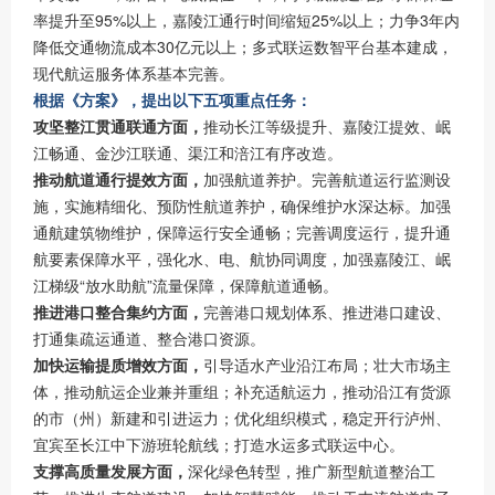
率提升至95%以上，嘉陵江通行时间缩短25%以上；力争3年内
降低交通物流成本30亿元以上；多式联运数智平台基本建成，
现代航运服务体系基本完善。
根据《方案》，提出以下五项重点任务：
攻坚整江贯通联通方面，
推动长江等级提升、嘉陵江提效、岷
江畅通、金沙江联通、渠江和涪江有序改造。
推动航道通行提效方面，
加强航道养护。完善航道运行监测设
施，实施精细化、预防性航道养护，确保维护水深达标。加强
通航建筑物维护，保障运行安全通畅；完善调度运行，提升通
航要素保障水平，强化水、电、航协同调度，加强嘉陵江、岷
江梯级“放水助航”流量保障，保障航道通畅。
推进港口整合集约方面，
完善港口规划体系、推进港口建设、
打通集疏运通道、整合港口资源。
加快运输提质增效方面，
引导适水产业沿江布局；壮大市场主
体，推动航运企业兼并重组；补充适航运力，推动沿江有货源
的市（州）新建和引进运力；优化组织模式，稳定开行泸州、
宜宾至长江中下游班轮航线；打造水运多式联运中心。
支撑高质量发展方面，
深化绿色转型，推广新型航道整治工