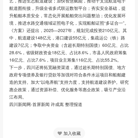
艺，推进生态航道建设；加快智慧赋能，推动干支流航道电子
航道图衔接，升级全省多式联运数智平台；夯实安全基础，提
升船舶本质安全，常态化开展船舶突出问题整治；优化发展环
境，推进水路交通领域证照电子化，实现船舶证照“多证合一”。
《方案》还提出，2025—2027年，规划完成投资210亿元。其
中，航道建设148亿元，港口建设55亿元，集疏运公（铁）路
建设7亿元；争取中央资金（含超长期特别国债）60亿元、占比
28.6%，省级财政资金18亿元、占比8.6%，市县人民政府筹集
16亿元、占比7.6%，项目业主筹集116亿元、占比55.2%。
下一步，四川还将拓宽融资渠道，通过超长期特别国债、地方
政府专项债券及银行贷款等加强对符合条件水运项目和船舶建
造的支持。加大“以电养航”支持力度，支持航道建设养护。研究
惠企政策，通过资源补偿、优化服务等惠企政策，吸引产业沿
江布局。
四川新闻网-首屏新闻 许成嵩 整理报道
加入收藏