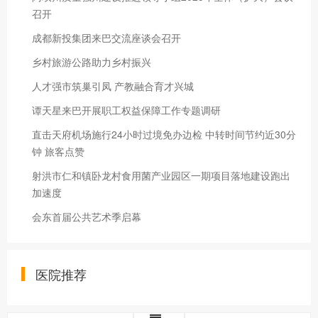
召开
成都新投集团来巴交流座谈会召开
乡村旅游公路助力乡村振兴
人才强市筑巢引凤 产教融合育才兴城
谭天星来巴开展职工权益保障工作专题调研
直击天府机场施行24小时过境免办边检 中转时间节约近30分
钟 旅客点赞
射洪市仁和镇卧龙村食用菌产业园区一期项目落地建设跑出
加速度
会东首届公共艺术季启幕
医院推荐