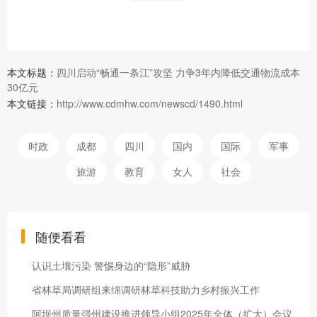
本文标题：
四川启动“畅通一条江”攻坚 力争3年内降低交通物流成本
30亿元
本文链接：
http://www.cdmhw.com/newscd/1490.html
时政
成都
四川
国内
国际
军事
旅游
教育
女人
社会
随便看看
认识土壤污染 警惕身边的“隐形”威胁
省林草局调研组来绵调研林草科技助力乡村振兴工作
阿坝州质量强州建设推进领导小组2025年全体（扩大）会议