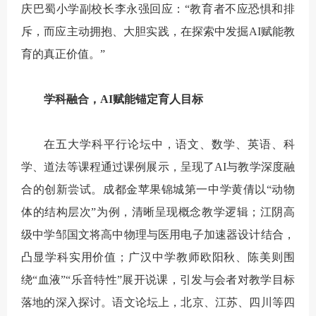
庆巴蜀小学副校长李永强回应：“教育者不应恐惧和排
斥，而应主动拥抱、大胆实践，在探索中发掘AI赋能教
育的真正价值。”
学科融合，AI赋能锚定育人目标
在五大学科平行论坛中，语文、数学、英语、科
学、道法等课程通过课例展示，呈现了AI与教学深度融
合的创新尝试。成都金苹果锦城第一中学黄倩以“动物
体的结构层次”为例，清晰呈现概念教学逻辑；江阴高
级中学邹国文将高中物理与医用电子加速器设计结合，
凸显学科实用价值；广汉中学教师欧阳秋、陈美则围
绕“血液”“乐音特性”展开说课，引发与会者对教学目标
落地的深入探讨。语文论坛上，北京、江苏、四川等四