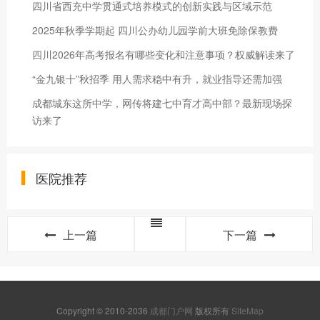
四川省西充中学贯通式培养模式的创新实践与区域示范
2025年秋季学期起 四川公办幼儿园学前大班免除保教费
四川2026年高考报名有哪些变化和注意事项？权威解读来了
“金九银十”秋招季 用人需求稳中有升，就业指导还需加强
成都城东这所中学，网传将建七中育才高中部？最新现场探
访来了
医院推荐
上一篇
下一篇
Copyright © 2010-2036
成都门户网
版权所有
SiteMap