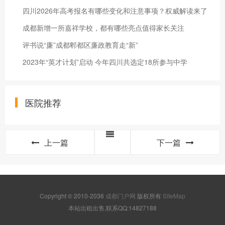
四川2026年高考报名有哪些变化和注意事项？权威解读来了
成都新增一所嘉祥学校，都有哪些亮点值得家长关注
评书说“廉”成都郫都区廉政教育走“新”
2023年“英才计划”启动 今年四川共选定18所参与中学
医院推荐
上一篇
下一篇
Copyright © 2010-2036
成都门户网
版权所有
SiteMap
本站出租出售,联系QQ:14827188