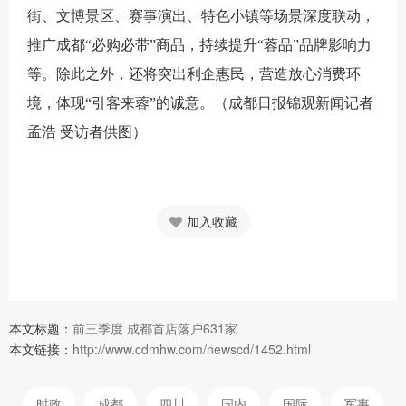
街、文博景区、赛事演出、特色小镇等场景深度联动，
推广成都“必购必带”商品，持续提升“蓉品”品牌影响力
等。除此之外，还将突出利企惠民，营造放心消费环
境，体现“引客来蓉”的诚意。（
成都日报锦观新闻记者
孟浩
受访者供图）
加入收藏
本文标题：
前三季度 成都首店落户631家
本文链接：
http://www.cdmhw.com/newscd/1452.html
时政
成都
四川
国内
国际
军事