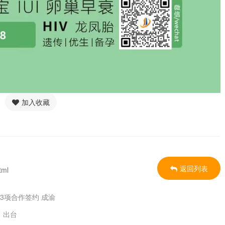
加入收藏
返回列表
tml
3项合作签约 成渝
》出台