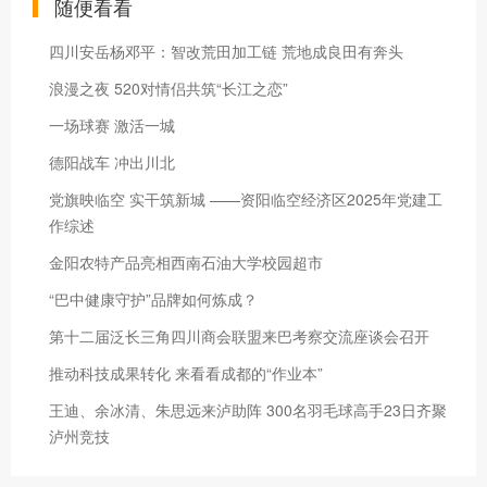
随便看看
四川安岳杨邓平：智改荒田加工链 荒地成良田有奔头
浪漫之夜 520对情侣共筑“长江之恋”
一场球赛 激活一城
德阳战车 冲出川北
党旗映临空 实干筑新城 ——资阳临空经济区2025年党建工
作综述
金阳农特产品亮相西南石油大学校园超市
“巴中健康守护”品牌如何炼成？
第十二届泛长三角四川商会联盟来巴考察交流座谈会召开
推动科技成果转化 来看看成都的“作业本”
王迪、余冰清、朱思远来泸助阵 300名羽毛球高手23日齐聚
泸州竞技