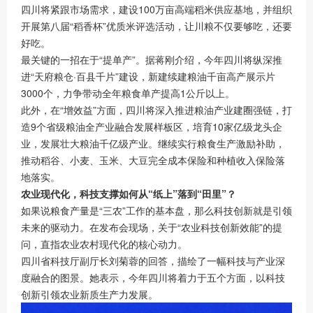
四川将紧跟市场需求，建设100万亩高端稻米供应基地，并组织
开展第八届“稻香杯”优质米评选活动，让川粮不仅要够吃，还要
好吃。
最关键的一招在于“提单产”。据蒋刚介绍，今年四川将纵深推
进“天府粮仓·百县千片”建设，新建续建粮油千亩高产展示片
3000个，力争带动全年粮食单产提高1公斤以上。
此外，在“增效益”方面，四川将深入推进粮油产业建圈强链，打
造9个省级粮油全产业融合发展样板区，培育10家亿级龙头企
业，发展壮大粮油千亿级产业。继续实行粮食生产激励补助，
推动稻谷、小麦、玉米、大豆完全成本保险和种植收入保险落
地落实。
农业现代化，科技支撑如何从“纸上”落到“田里”？
如果说粮食产量是“三农”工作的基本盘，那么科技创新就是引领
未来的驱动力。在发布会现场，关于“农业科技创新效能”的提
问，直指农业农村现代化的核心动力。
四川省科技厅副厅长刘菊蓉的回答，描绘了一幅科技与产业深
度融合的图景。她表示，今年四川将着力于五个方面，以科技
创新引领农业新质生产力发展。