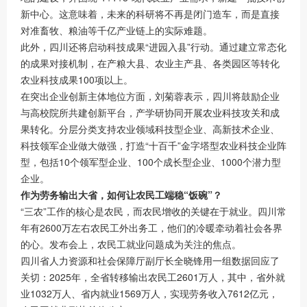
新中心。这意味着，未来的科研将不再是闭门造车，而是直接
对准畜牧、粮油等千亿产业链上的实际难题。
此外，四川还将启动科技成果“进园入县”行动。通过建立常态化
的成果对接机制，在产粮大县、农业主产县、各类园区等转化
农业科技成果100项以上。
在突出企业创新主体地位方面，刘菊蓉表示，四川将鼓励企业
与高校院所共建创新平台，产学研协同开展农业科技攻关和成
果转化。分层分类支持农业领域科技型企业、高新技术企业、
科技领军企业做大做强，打造“十百千”金字塔型农业科技企业阵
型，包括10个领军型企业、100个成长型企业、1000个潜力型
企业。
作为劳务输出大省，如何让农民工端稳“饭碗”？
“三农”工作的核心是农民，而农民增收的关键在于就业。四川常
年有2600万左右农民工外出务工，他们的冷暖牵动着社会各界
的心。发布会上，农民工就业问题成为关注的焦点。
四川省人力资源和社会保障厅副厅长全晓锋用一组数据回应了
关切：2025年，全省转移输出农民工2601万人，其中，省外就
业1032万人、省内就业1569万人，实现劳务收入7612亿元，