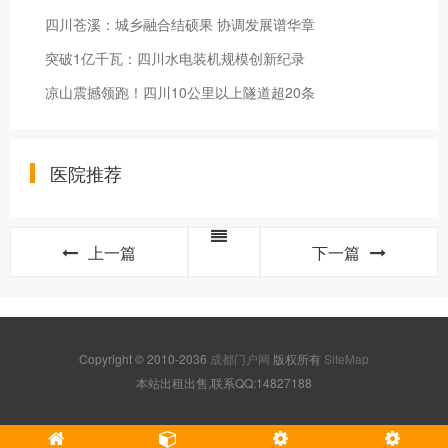
四川苍溪：城乡融合结硕果 协调发展谱华章
突破1亿千瓦：四川水电装机规模创新纪录
凉山震撼领跑！四川10公里以上隧道超20条
医院推荐
上一篇
下一篇
Copyright © 2010-2036
成都门户网
版权所有
SiteMap
本站出租出售,联系QQ:14827188