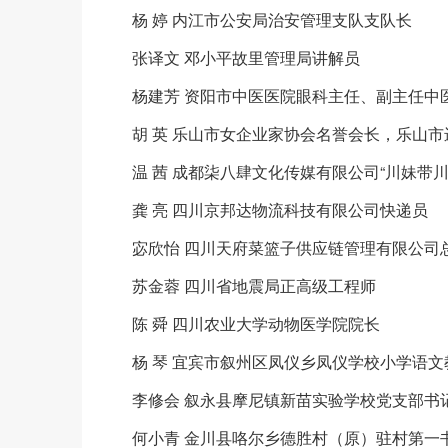
杨 婷 内江市公安局治安管理支队支队长
张译文 邓小平故里管理局讲解员
杨建芳 资阳市中医医院眼科主任、副主任中
胡 英 乐山市女企业家协会名誉会长，乐山
温 茜 成都柒八肆文化传媒有限公司“川妹带川
龚 亮 四川京邦达物流科技有限公司快递员
宓欣怡 四川天府菜篮子供应链管理有限公司
苏金蓉 四川省地震局正高级工程师
陈 舜 四川农业大学动物医学院院长
杨 琴 宜宾市叙州区凤仪乡凤仪学校小学语文
李修会 叙永县摩尼镇新苗实验学校党支部书
何小青 金川县咯尔乡德胜村（原）驻村第一