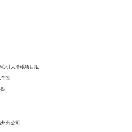
中心引大济岷项目组
工作室
务队
治州分公司