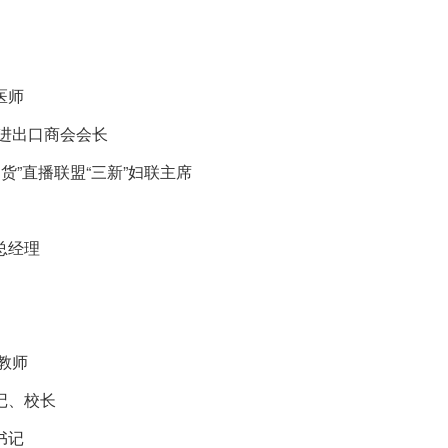
医师
市进出口商会会长
货”直播联盟“三新”妇联主席
总经理
教师
记、校长
书记