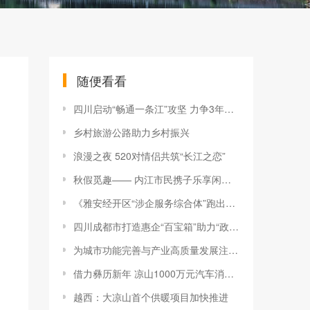
随便看看
四川启动“畅通一条江”攻坚 力争3年内降低交通物流成本30亿元
乡村旅游公路助力乡村振兴
浪漫之夜 520对情侣共筑“长江之恋”
秋假觅趣—— 内江市民携子乐享闲暇时光
《雅安经开区“涉企服务综合体”跑出服务企业加速度》成功入选省级典型案例
四川成都市打造惠企“百宝箱”助力“政策找企业”
为城市功能完善与产业高质量发展注入新的强劲动力 攀枝花市两大重点项目冲刺收官
借力彝历新年 凉山1000万元汽车消费券创造营收1.1亿余元
越西：大凉山首个供暖项目加快推进