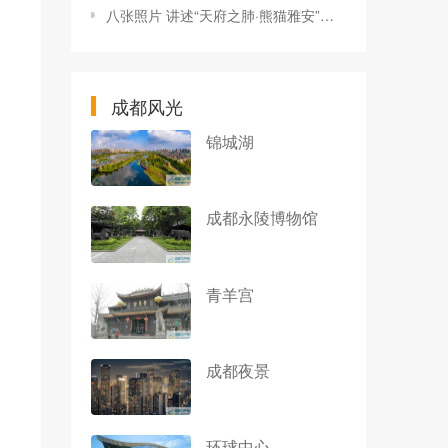
八张照片 讲述“天府之肺·熊猫雅安”的生态故事
成都风光
锦城湖
成都永陵博物馆
青羊宫
成都夜景
环球中心