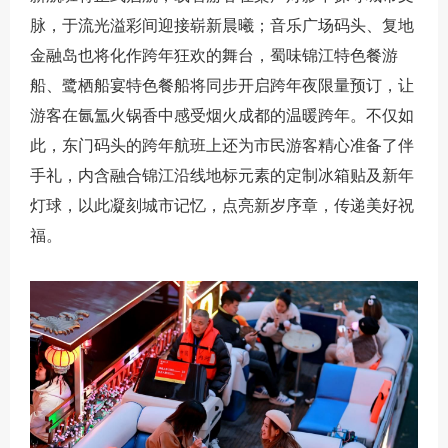
脉，于流光溢彩间迎接崭新晨曦；音乐广场码头、复地
金融岛也将化作跨年狂欢的舞台，蜀味锦江特色餐游
船、鹭栖船宴特色餐船将同步开启跨年夜限量预订，让
游客在氤氲火锅香中感受烟火成都的温暖跨年。不仅如
此，东门码头的跨年航班上还为市民游客精心准备了伴
手礼，内含融合锦江沿线地标元素的定制冰箱贴及新年
灯球，以此凝刻城市记忆，点亮新岁序章，传递美好祝
福。