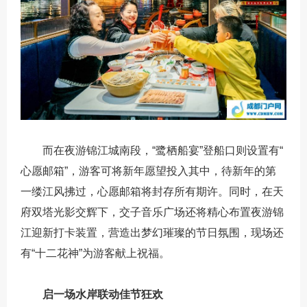
而在夜游锦江城南段，“鹭栖船宴”登船口则设置有“
心愿邮箱”，游客可将新年愿望投入其中，待新年的第
一缕江风拂过，心愿邮箱将封存所有期许。同时，在天
府双塔光影交辉下，交子音乐广场还将精心布置夜游锦
江迎新打卡装置，营造出梦幻璀璨的节日氛围，现场还
有“十二花神”为游客献上祝福。
启一场水岸联动佳节狂欢