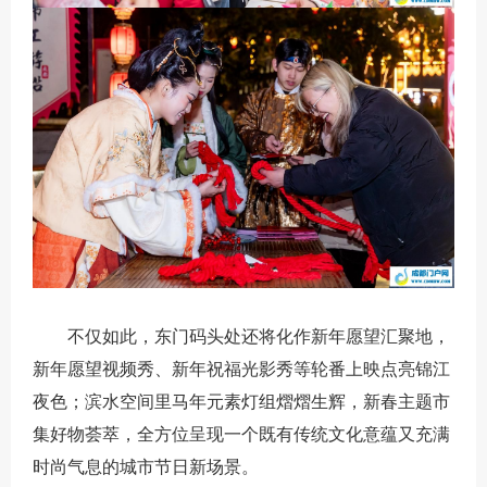
不仅如此，东门码头处还将化作新年愿望汇聚地，
新年愿望视频秀、新年祝福光影秀等轮番上映点亮锦江
夜色；滨水空间里马年元素灯组熠熠生辉，新春主题市
集好物荟萃，全方位呈现一个既有传统文化意蕴又充满
时尚气息的城市节日新场景。