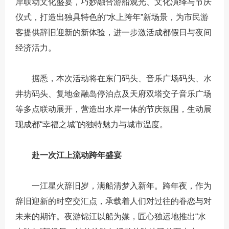
岸联动文化盛宴，巧妙融合游船观光、文化演绎与节庆
仪式，打造出独具特色的“水上跨年”新场景，为市民游
客提供辞旧迎新的新体验，进一步激活成都假日与夜间
经济活力。
据悉，本次活动将在东门码头、音乐广场码头、水
井坊码头、复地金融岛停泊点及天府双塔交子音乐广场
等多点联动展开，营造出水岸一体的节庆氛围，生动展
现成都“幸福之城”的独特魅力与城市温度。
赴一次江上流动跨年盛宴
一江星火辞旧岁，满船清梦入新年。跨年夜，作为
辞旧迎新的时空交汇点，承载着人们对过往的眷恋与对
未来的期许。夜游锦江以船为媒，匠心独运地推出“水