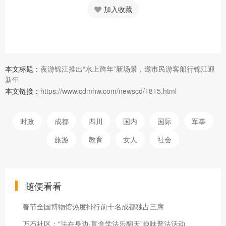
加入收藏
本文标题：
夜游锦江推出“水上跨年”新场景，邀市民游客船行锦江迎
新年
本文链接：
https://www.cdmhw.com/newscd/1815.html
时政
成都
四川
国内
国际
军事
旅游
教育
女人
社会
随便看看
春节全国博物馆热度排行前十名成都独占三席
万石社区：“法在身边·盲盒学法乐翻天”趣味普法活动