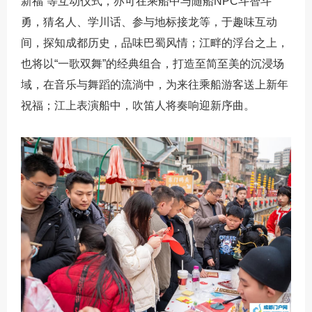
新福”等互动仪式，亦可在乘船中与随船NPC斗智斗
勇，猜名人、学川话、参与地标接龙等，于趣味互动
间，探知成都历史，品味巴蜀风情；江畔的浮台之上，
也将以“一歌双舞”的经典组合，打造至简至美的沉浸场
域，在音乐与舞蹈的流淌中，为来往乘船游客送上新年
祝福；江上表演船中，吹笛人将奏响迎新序曲。