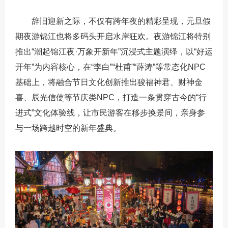
辞旧迎新之际，不仅有跨年夜的精彩呈现，元旦假
期夜游锦江也将多码头开启水岸狂欢。夜游锦江将特别
推出“潮起锦江夜·万象开新年”沉浸式主题演绎，以“好运
开年”为内容核心，在“李白”“杜甫”“薛涛”等常态化NPC
基础上，将融合节日文化创新推出骏福神君、财神金
喜、辰光信使等节庆类NPC，打造一条贯穿古今的“行
进式”文化体验线，让市民游客在移步换景间，亲身参
与一场跨越时空的新年盛典。