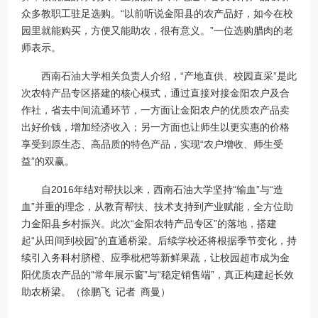
众多教职工驻足选购。“以前听说金阳县的农产品好，如今在校
园里就能购买，方便又能助农，很有意义。”一位选购腊肉的老
师表示。
西南石油大学相关负责人介绍，“产地直供、校园直采”是此
次农特产品专区搭建的核心模式，通过直接对接金阳农户及合
作社，省去中间流通环节，一方面让金阳农户的优质农产品卖
出好价钱，增加经济收入；另一方面也让师生以更实惠的价格
享受到原生态、高品质的特色产品，实现“农户增收、师生受
益”的双赢。
自2016年结对帮扶以来，西南石油大学坚持“输血”与“造
血”并重的理念，从教育帮扶、技术支持到产业赋能，全方位助
力金阳县乡村振兴。此次“金阳农特产品专区”的落地，搭建
起“从田间到校园”的直通桥梁。后续学校还将根据季节变化，持
续引入务科村脐橙、应季枇杷等新鲜果蔬，让校园超市成为金
阳优质农产品的“常年展示窗”与“稳定销售端”，真正构建起长效
助农桥梁。（徐鹏飞 记者 商曼）