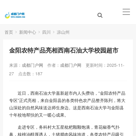
首页
新闻中心
四川
凉山州
金阳农特产品亮相西南石油大学校园超市
来源：
成都门户网
作者：
成都门户网
更新时间：2025-11-
27
点击数：
187
近日，西南石油大学嘉新超市内人头攒动，“金阳农特产品
专区”正式亮相，来自金阳县的各类特色农产品整齐陈列，将大
山深处的自然风味送达师生身边。这是西南石油大学与金阳县
十年校地帮扶的又一暖心成果。
走进专区，务科村大五星枇杷颗颗饱满，青花椒香气扑
鼻，核桃油醇厚诱人，土猪腊肉风味地道，各类农特产品吸引