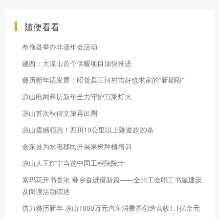
随便看看
布拖县举办非遗年会活动
越西：大凉山首个供暖项目加快推进
彝历新年话发展：昭觉县三河村吉好也求家的“新期盼”
凉山电网彝历新年全力守护万家灯火‌
凉山首次秋假文旅再出圈
凉山震撼领跑！四川10公里以上隧道超20条
会东县为水电移民开展果树种植培训
凉山人王红宁当选中国工程院院士
索玛花开书香浓 彝乡奋进谱新篇——全州工会职工书屋建设
及阅读活动综述
借力彝历新年 凉山1000万元汽车消费券创造营收1.1亿余元