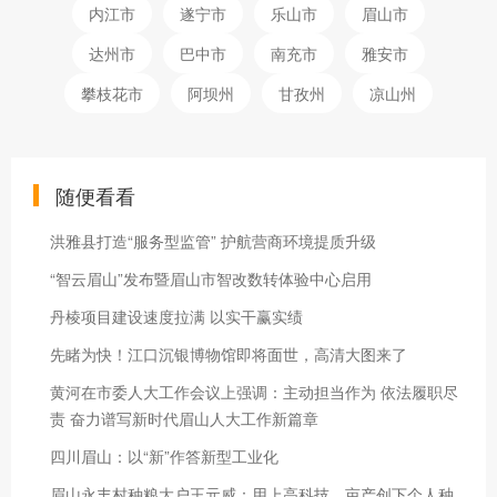
内江市
遂宁市
乐山市
眉山市
达州市
巴中市
南充市
雅安市
攀枝花市
阿坝州
甘孜州
凉山州
随便看看
洪雅县打造“服务型监管” 护航营商环境提质升级
“智云眉山”发布暨眉山市智改数转体验中心启用
丹棱项目建设速度拉满 以实干赢实绩
先睹为快！江口沉银博物馆即将面世，高清大图来了
黄河在市委人大工作会议上强调：主动担当作为 依法履职尽
责 奋力谱写新时代眉山人大工作新篇章
四川眉山：以“新”作答新型工业化
眉山永丰村种粮大户王元威：用上高科技，亩产创下个人种