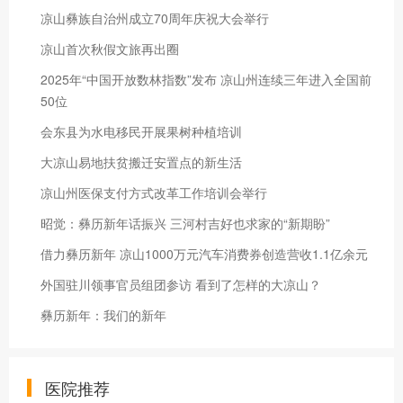
凉山彝族自治州成立70周年庆祝大会举行
凉山首次秋假文旅再出圈
2025年“中国开放数林指数”发布 凉山州连续三年进入全国前
50位
会东县为水电移民开展果树种植培训
大凉山易地扶贫搬迁安置点的新生活
凉山州医保支付方式改革工作培训会举行
昭觉：彝历新年话振兴 三河村吉好也求家的“新期盼”
借力彝历新年 凉山1000万元汽车消费券创造营收1.1亿余元
外国驻川领事官员组团参访 看到了怎样的大凉山？
彝历新年：我们的新年
医院推荐