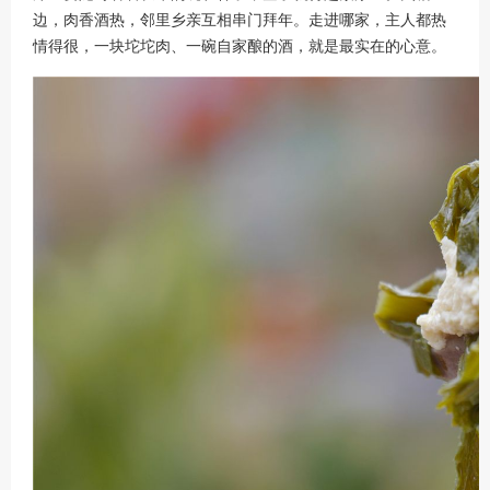
边，肉香酒热，邻里乡亲互相串门拜年。走进哪家，主人都热
情得很，一块坨坨肉、一碗自家酿的酒，就是最实在的心意。