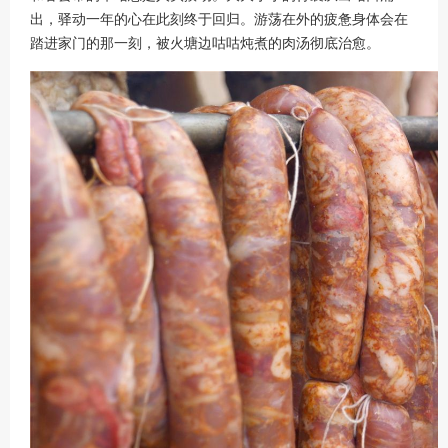
出，驿动一年的心在此刻终于回归。游荡在外的疲惫身体会在
踏进家门的那一刻，被火塘边咕咕炖煮的肉汤彻底治愈。