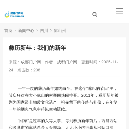
首页
新闻中心
四川
凉山州
彝历新年：我们的新年
来源：
成都门户网
作者：
成都门户网
更新时间：2025-11-
24
点击数：
208
一年一度的彝历新年如约而至。在这个“嘴巴的节日”里，
节庆狂欢在大小凉山的村寨间热闹拉开。2011年，彝历新年被
列为国家级非物质文化遗产，祖先留下的传统与礼仪，在年复
一年的烟火气息中得以生动延续。
“回家”是过年的头等大事。每到彝历新年前后，西昌西站
和各县市的车站总是人头攒动。大大小小的行囊从出站口涌