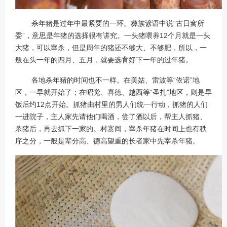
杀年猪是过年中最紧要的一环。彝族谚语中说“古日窝所
委”，意思是年猪的选择很有讲究。一头猪喂养12个月就是一头
大猪，可以宰杀，但是周年的猪还不够大、不够肥，所以，一
般在头一年的四月、五月，就要选育好下一年的过年猪。
各地杀年猪的时间也不一样。在美姑、雷波等“依诺”地
区，一早就开始了；在昭觉、喜德、越西等“圣扎”地区，则是早
饭后约12点开始。抓猪由村里的男人们统一行动，抓猪的人们
一进院子，主人家先请他们喝酒，尝了酒以后，帮主人抓猪、
杀猪后，再去抓下一家的。村寨间，宰杀年猪在时间上也有秩
序之分，一般是辈分高、德高望重的长者家中先宰杀年猪。