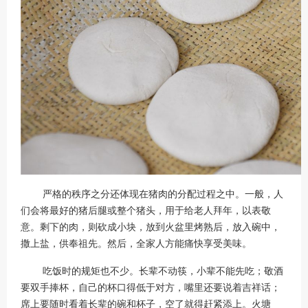
严格的秩序之分还体现在猪肉的分配过程之中。一般，人
们会将最好的猪后腿或整个猪头，用于给老人拜年，以表敬
意。剩下的肉，则砍成小块，放到火盆里烤熟后，放入碗中，
撒上盐，供奉祖先。然后，全家人方能痛快享受美味。
吃饭时的规矩也不少。长辈不动筷，小辈不能先吃；敬酒
要双手捧杯，自己的杯口得低于对方，嘴里还要说着吉祥话；
席上要随时看着长辈的碗和杯子，空了就得赶紧添上。火塘