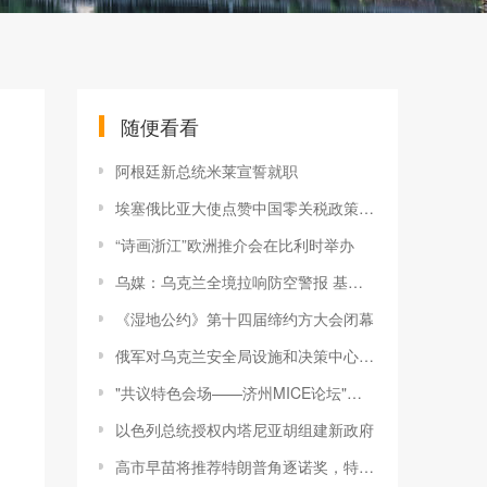
随便看看
阿根廷新总统米莱宣誓就职
埃塞俄比亚大使点赞中国零关税政策：为埃塞带来广阔机遇
“诗画浙江”欧洲推介会在比利时举办
乌媒：乌克兰全境拉响防空警报 基辅发生爆炸
《湿地公约》第十四届缔约方大会闭幕
俄军对乌克兰安全局设施和决策中心实施打击
"共议特色会场——济州MICE论坛"在韩国济州岛举行
以色列总统授权内塔尼亚胡组建新政府
高市早苗将推荐特朗普角逐诺奖，特朗普称高市将成“伟大的首相”