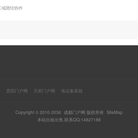
区域团结协作
网
贵阳门户网
天府门户网
海运集装箱
Copyright © 2010-2036
成都门户网
版权所有
SiteMap
本站出租出售,联系QQ:14827188