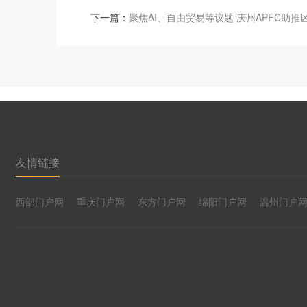
下一篇：
聚焦AI、自由贸易等议题 庆州APEC助推
友情链接
西部门户网
重庆门户网
东方门户网
绵阳门户网
温州门户