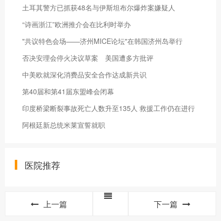
土耳其警方已抓获48名与伊斯坦布尔爆炸案嫌疑人
“诗画浙江”欧洲推介会在比利时举办
"共议特色会场——济州MICE论坛"在韩国济州岛举行
否决安理会停火决议草案 美国遭多方批评
中美欧就深化消费品安全合作达成新共识
第40届和第41届东盟峰会闭幕
印度桥梁断裂事故死亡人数升至135人 救援工作仍在进行
阿根廷新总统米莱宣誓就职
医院推荐
上一篇
下一篇