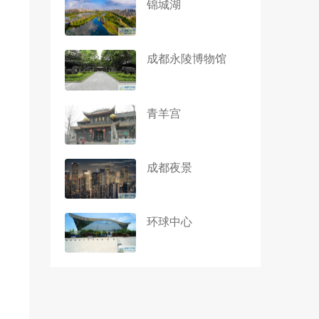
锦城湖
成都永陵博物馆
青羊宫
成都夜景
环球中心