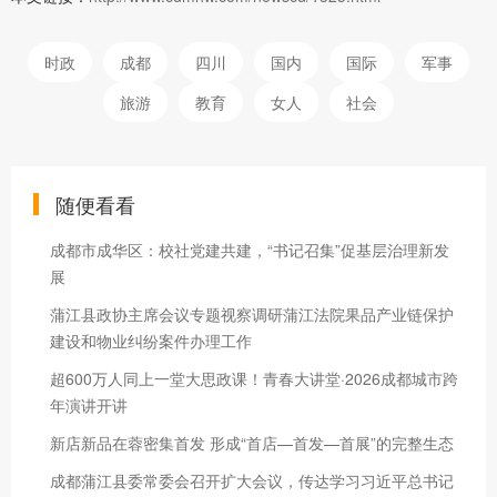
时政
成都
四川
国内
国际
军事
旅游
教育
女人
社会
随便看看
成都市成华区：校社党建共建，“书记召集”促基层治理新发
展
蒲江县政协主席会议专题视察调研蒲江法院果品产业链保护
建设和物业纠纷案件办理工作
超600万人同上一堂大思政课！青春大讲堂·2026成都城市跨
年演讲开讲
新店新品在蓉密集首发 形成“首店—首发—首展”的完整生态
成都蒲江县委常委会召开扩大会议，传达学习习近平总书记