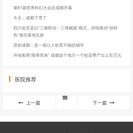
第81届世界科幻大会在成都开幕
今天，成都下雪了
四川金堂县以“三驱联动・三维赋能”模式，持续推动“创特
色”项目落地见效
原创成都，是一座让人欲罢不能的城市
外地客商“闻香而来” 成都这个地方一个桂花季产出上百万元
医院推荐
上一篇
下一篇