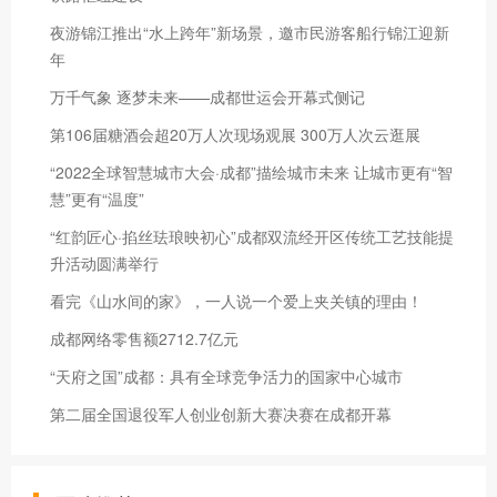
夜游锦江推出“水上跨年”新场景，邀市民游客船行锦江迎新
年
万千气象 逐梦未来——成都世运会开幕式侧记
第106届糖酒会超20万人次现场观展 300万人次云逛展
“2022全球智慧城市大会·成都”描绘城市未来 让城市更有“智
慧”更有“温度”
“红韵匠心·掐丝珐琅映初心”成都双流经开区传统工艺技能提
升活动圆满举行
看完《山水间的家》，一人说一个爱上夹关镇的理由！
成都网络零售额2712.7亿元
“天府之国”成都：具有全球竞争活力的国家中心城市
第二届全国退役军人创业创新大赛决赛在成都开幕