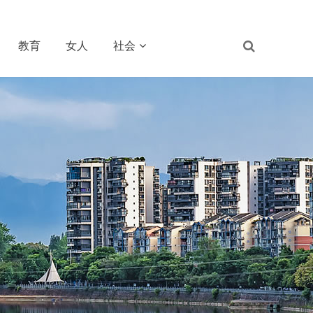
教育
女人
社会