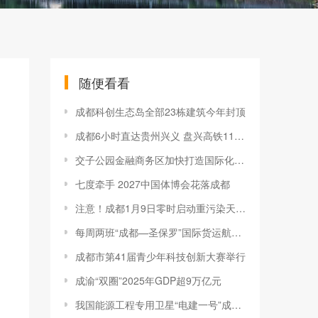
随便看看
成都科创生态岛全部23栋建筑今年封顶
成都6小时直达贵州兴义 盘兴高铁11月28日通车
交子公园金融商务区加快打造国际化都市级公园商圈
七度牵手 2027中国体博会花落成都
注意！成都1月9日零时启动重污染天气黄色预警
每周两班“成都—圣保罗”国际货运航线正式开通
成都市第41届青少年科技创新大赛举行
成渝“双圈”2025年GDP超9万亿元
我国能源工程专用卫星“电建一号”成功发射