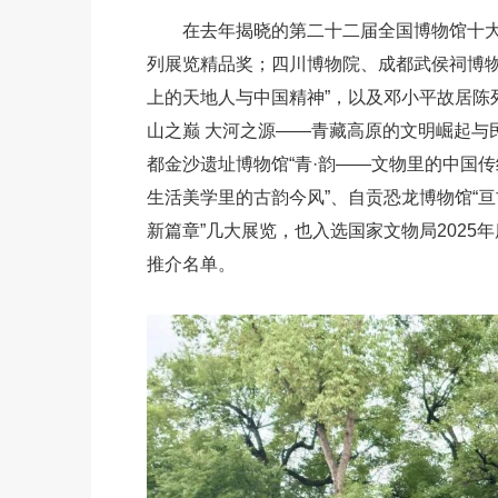
在去年揭晓的第二十二届全国博物馆
十
列展览精品奖；四川博物院、成都武侯祠博物
上的天地人与中国精神”，以及邓小平故居陈
山之巅 大河之源——青藏高原的文明崛起与民
都金沙遗址博物馆“青·韵——文物里的中国传
生活美学里的古韵今风”、自贡恐龙博物馆“亘
新篇章”几大展览，也入选国家文物局2025
推介名单。