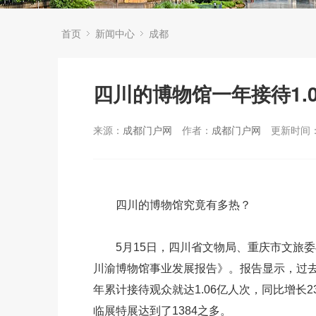
首页
新闻中心
成都
四川的博物馆一年接待1.0
来源：
成都门户网
作者：
成都门户网
更新时间：2
四川的博物馆究竟有多热？
5月15日，四川省文物局、重庆市文旅
川渝博物馆事业发展报告》。报告显示，
过
年累计接待观众就达1.06亿人次，同比增长2
临展特展达到了1384之多。