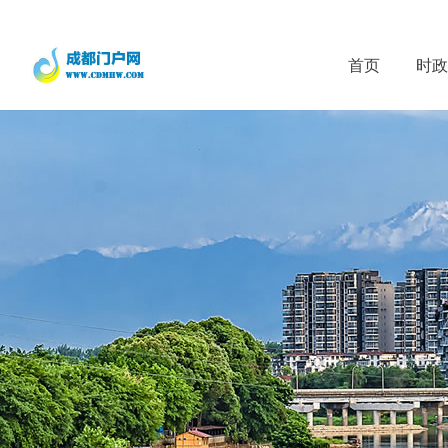
首页
时政