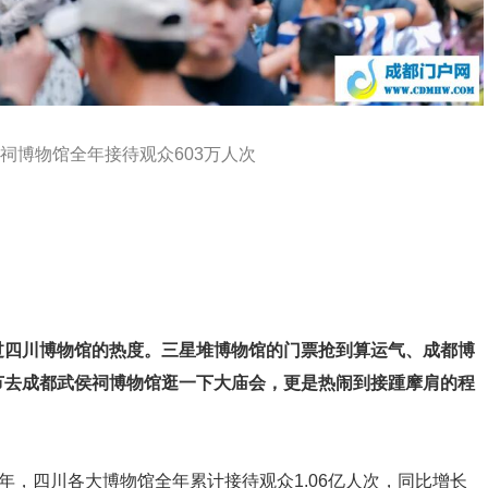
祠博物馆全年接待观众603万人次
过四川博物馆的热度。三星堆博物馆的门票抢到算运气、成都博
节去成都武侯祠博物馆逛一下大庙会，更是热闹到接踵摩肩的程
年，四川各大博物馆全年累计接待观众1.06亿人次，同比增长