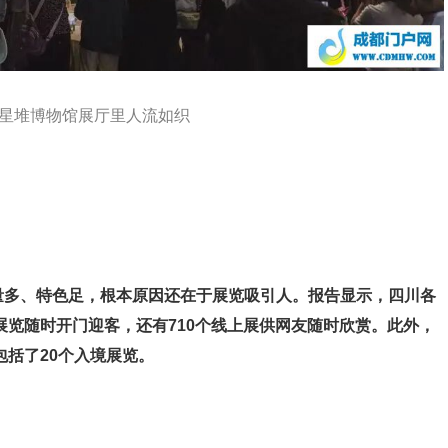
星堆博物馆展厅里人流如织
量多、特色足，根本原因还在于展览吸引人。报告显示，四川各
设展览随时开门迎客，还有710个线上展供网友随时欣赏。
此外，
包括了20个入境展览。