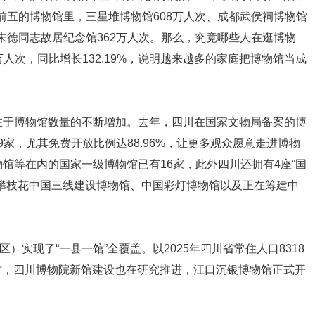
名前五的博物馆里，三星堆博物馆608万人次、成都武侯祠博物馆
、朱德同志故居纪念馆362万人次。那么，究竟哪些人在逛博物
人次，同比增长132.19%，说明
越来越多的家庭把博物馆当成
。
在于博物馆数量的不断增加。去年，
四川在国家文物局备案的博
9家，尤其免费开放比例达88.96%，
让更多观众愿意走
进博物
馆等在内的国家一级博物馆已有16家，此外四川还拥有4座“国
攀枝花中国三线建设博物馆、中国彩灯
博物馆以及正在筹建中
区）实现了“一县一馆”全覆盖。
以2025年四川省常住人口8318
时，四川博物院新馆建设也在研究推进，江口沉银博
物馆正式开