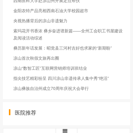
西南医科大学赴凉山州开展定点帮扶
金阳农特产品亮相西南石油大学校园超市
央视热播背后的凉山非遗魅力
索玛花开书香浓 彝乡奋进谱新篇——全州工会职工书屋建设
及阅读活动综述
彝历新年话发展：昭觉县三河村吉好也求家的“新期盼”
凉山首次秋假文旅再出圈
凉山“数智工匠”互联网营销师培训班结业
指尖技艺精彩纷呈 四川凉山非遗传承人集中秀“绝活”
凉山彝族自治州成立70周年庆祝大会举行
医院推荐