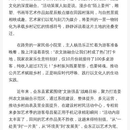
文化的深度融合。”活动策展人如是说。漫步在“陌上姜州”，雕
塑、书画等艺术作品如星辰般点缀在田园村落间，与自然景观
相映成趣。艺术家们以笔与刻刀为媒介，将姜州的一景一物转
化为承载乡村记忆的情感符号，静静诉说着这片土地的沧桑变
迁。
在路旁的一家民俗小院里，主人杨浩乐正忙着为游客准备
晚餐，脸上洋溢着喜悦：“农文旅融合让我们村成了热门打卡
地，我家农家乐生意特别好，仅10月份就接待了100多桌游
客，纯收入超过3万元！”乡村振兴既要塑形，也要铸魂。推动
公共艺术赋能乡村，正是响应时代呼唤、践行以文化人的生动
实践。
近年来，会东县紧紧围绕“文旅强县”战略目标，聚力打造姜
州农文旅融合示范区，通过系统建设、整体提升、多元运营，
推动乡村由表及里全面提升。在建设村村民活动中心，专程前
来参加艺术季的游客母昌菊正用手机记录精彩瞬间：“活动内容
太丰富了，田间的艺术作品美不胜收，这趟来得特别值。”从“一
处美”到“一片美”，从“环境美”到“发展美”，会东正以艺术为笔、