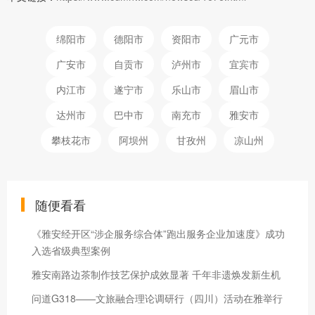
绵阳市
德阳市
资阳市
广元市
广安市
自贡市
泸州市
宜宾市
内江市
遂宁市
乐山市
眉山市
达州市
巴中市
南充市
雅安市
攀枝花市
阿坝州
甘孜州
凉山州
随便看看
《雅安经开区“涉企服务综合体”跑出服务企业加速度》成功
入选省级典型案例
雅安南路边茶制作技艺保护成效显著 千年非遗焕发新生机
问道G318——文旅融合理论调研行（四川）活动在雅举行