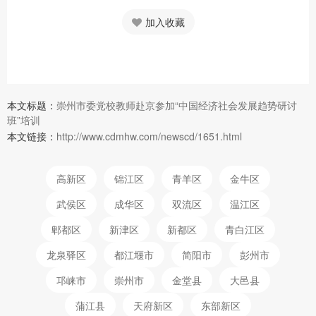
加入收藏
本文标题：
崇州市委党校教师赴京参加“中国经济社会发展趋势研讨
班”培训
本文链接：
http://www.cdmhw.com/newscd/1651.html
高新区
锦江区
青羊区
金牛区
武侯区
成华区
双流区
温江区
郫都区
新津区
新都区
青白江区
龙泉驿区
都江堰市
简阳市
彭州市
邛崃市
崇州市
金堂县
大邑县
蒲江县
天府新区
东部新区