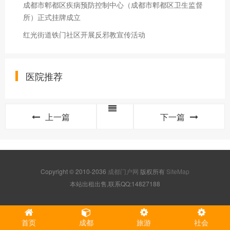
成都市郫都区疾病预防控制中心（成都市郫都区卫生监督
所）正式挂牌成立
红光街道铁门社区开展反邪教宣传活动
医院推荐
上一篇
下一篇
Copyright © 2010-2036
成都门户网
版权所有
SiteMap
本站出租出售,联系QQ:14827188
首页
成都
旅游
社会