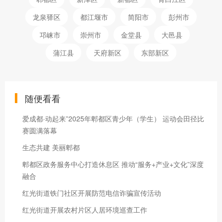
龙泉驿区
都江堰市
简阳市
彭州市
邛崃市
崇州市
金堂县
大邑县
蒲江县
天府新区
东部新区
随便看看
爱成都·动起来”2025年郫都区青少年（学生） 运动会田径比
赛圆满落幕
生态共建 美丽郫都
郫都区政务服务中心打造休息区 推动“服务+产业+文化”深度
融合
红光街道铁门社区开展防范电信诈骗宣传活动
红光街道开展农村片区人居环境巡查工作