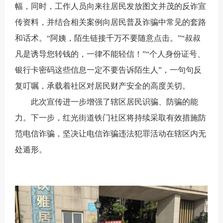
幅，同时，工作人员向
来
往居民发放图文并茂的反诈宣
传资料，
并结合相关案例向居民普及诈骗中常见的套路
和话术。
“阿姨，陌生链接千万不要随意点击
。
”“叔叔
凡是
诱导
您转钱的，一律不能轻信！
”“个人身份证号、
银行卡密码这些信息
一定不要
告诉陌生
人
”
，一句句反
复叮嘱，
承载着社区对居民财产安全的高度关切。
此次宣传进一步增强了辖区居民识
骗
、
防骗
的能
力
。下一步
，红光街道铁门社区将持续
采取有效措施防
范电信诈骗
，坚决让电信诈骗违法犯罪活动在辖区内
无
处遁形。