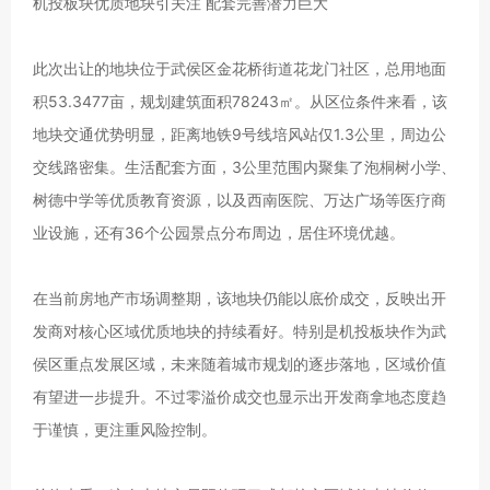
机投板块优质地块引关注 配套完善潜力巨大
此次出让的地块位于武侯区金花桥街道花龙门社区，总用地面
积53.3477亩，规划建筑面积78243㎡。从区位条件来看，该
地块交通优势明显，距离地铁9号线培风站仅1.3公里，周边公
交线路密集。生活配套方面，3公里范围内聚集了泡桐树小学、
树德中学等优质教育资源，以及西南医院、万达广场等医疗商
业设施，还有36个公园景点分布周边，居住环境优越。
在当前房地产市场调整期，该地块仍能以底价成交，反映出开
发商对核心区域优质地块的持续看好。特别是机投板块作为武
侯区重点发展区域，未来随着城市规划的逐步落地，区域价值
有望进一步提升。不过零溢价成交也显示出开发商拿地态度趋
于谨慎，更注重风险控制。