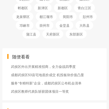
郫都区
新津区
新都区
青白江区
龙泉驿区
都江堰市
简阳市
彭州市
邛崃市
崇州市
金堂县
大邑县
蒲江县
天府新区
东部新区
随便看看
武侯区外出开展精准招商，全力奋战四季度
成都武侯区53亩宅地底价成交 机投板块价值凸显
服务“专精特新”企业，成都武侯区公布机会清单
武侯区教师代表队斩获团体项目一等奖